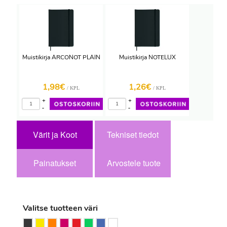
Muistikirja ARCONOT PLAIN
Muistikirja NOTELUX
1,98€
1,26€
/ KPL
/ KPL
+
+
-
-
Värit ja Koot
Tekniset tiedot
Painatukset
Arvostele tuote
Valitse tuotteen väri