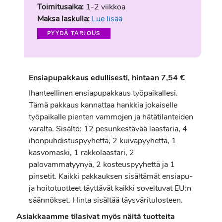
Toimitusaika:
1-2 viikkoa
Maksa laskulla:
Lue lisää
PYYDÄ TARJOUS
Ensiapupakkaus edullisesti, hintaan 7,54 €
Ihanteellinen ensiapupakkaus työpaikallesi.
Tämä pakkaus kannattaa hankkia jokaiselle
työpaikalle pienten vammojen ja hätätilanteiden
varalta. Sisältö: 12 pesunkestävää laastaria, 4
ihonpuhdistuspyyhettä, 2 kuivapyyhettä, 1
kasvomaski, 1 rakkolaastari, 2
palovammatyynyä, 2 kosteuspyyhettä ja 1
pinsetit. Kaikki pakkauksen sisältämät ensiapu-
ja hoitotuotteet täyttävät kaikki soveltuvat EU:n
säännökset. Hinta sisältää täysväritulosteen.
Asiakkaamme tilasivat myös näitä tuotteita