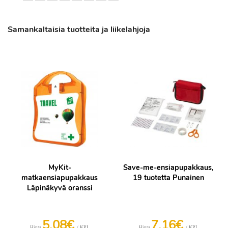
Samankaltaisia tuotteita ja liikelahjoja
MyKit-
Save-me-ensiapupakkaus,
matkaensiapupakkaus
19 tuotetta Punainen
Läpinäkyvä oranssi
5,08€
7,16€
/ KPL
/ KPL
Hinta
Hinta