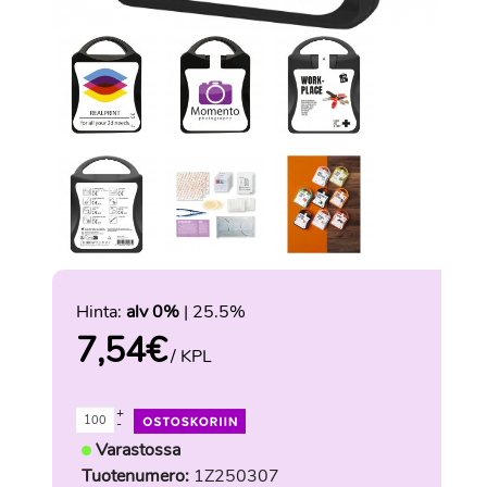
Hinta:
alv 0%
| 25.5%
7,54
€
/ KPL
+
-
Varastossa
Tuotenumero:
1Z250307