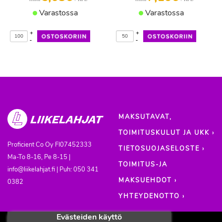
Varastossa
Varastossa
+
+
-
-
MAKSUTAVAT,
TOIMITUSKULUT JA UKK ›
Proficient Co Oy
FI07452333
TIETOSUOJASELOSTE ›
Ma-To 8-16, Pe 8-15 |
TOIMITUS-JA
info@liikelahjat.fi | Puh: 050 341
MAKSUEHDOT ›
0382
YHTEYDENOTTO ›
Evästeiden käyttö