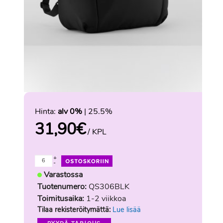
Hinta:
alv 0%
| 25.5%
31,90
€
/ KPL
+
-
Varastossa
Tuotenumero:
QS306BLK
Toimitusaika:
1-2 viikkoa
Tilaa rekisteröitymättä:
Lue lisää