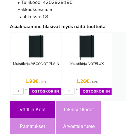
• Tullikoodi 4202929190
Pakkauksessa: 6
Laatikossa: 18
Asiakkaamme tilasivat myös näitä tuotteita
Muistikirja ARCONOT PLAIN
Muistikirja NOTELUX
1,98€
1,26€
/ KPL
/ KPL
+
+
-
-
Värit ja Koot
Tekniset tiedot
Painatukset
Arvostele tuote