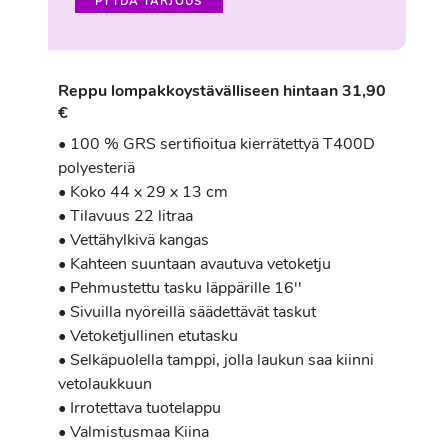
PYYDÄ TARJOUS
Reppu lompakkoystävälliseen hintaan 31,90
€
• 100 % GRS sertifioitua kierrätettyä T400D
polyesteriä
• Koko 44 x 29 x 13 cm
• Tilavuus 22 litraa
• Vettähylkivä kangas
• Kahteen suuntaan avautuva vetoketju
• Pehmustettu tasku läppärille 16''
• Sivuilla nyöreillä säädettävät taskut
• Vetoketjullinen etutasku
• Selkäpuolella tamppi, jolla laukun saa kiinni
vetolaukkuun
• Irrotettava tuotelappu
• Valmistusmaa Kiina