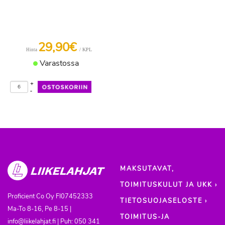
29,90€
/ KPL
Hinta
Varastossa
+
-
MAKSUTAVAT,
TOIMITUSKULUT JA UKK ›
Proficient Co Oy
FI07452333
TIETOSUOJASELOSTE ›
Ma-To 8-16, Pe 8-15 |
TOIMITUS-JA
info@liikelahjat.fi | Puh: 050 341