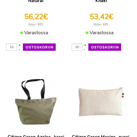
Natural
Khaki
56,22€
53,42€
/ KPL
/ KPL
Hinta
Hinta
Varastossa
Varastossa
+
+
-
-