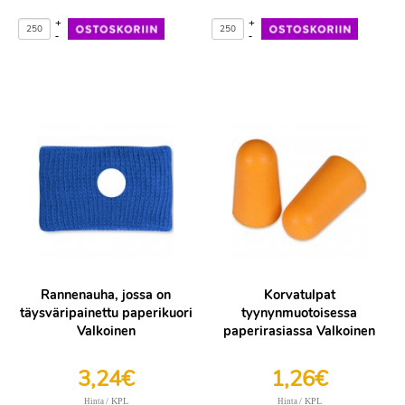
+
+
-
-
Rannenauha, jossa on
Korvatulpat
täysväripainettu paperikuori
tyynynmuotoisessa
Valkoinen
paperirasiassa Valkoinen
3,24€
1,26€
/ KPL
/ KPL
Hinta
Hinta