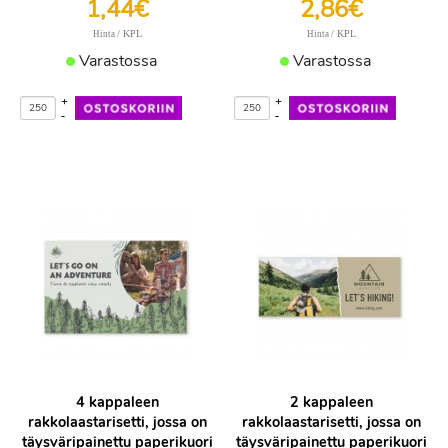
1,44€
2,86€
/ KPL
/ KPL
Hinta
Hinta
Varastossa
Varastossa
+
+
-
-
4 kappaleen
2 kappaleen
rakkolaastarisetti, jossa on
rakkolaastarisetti, jossa on
täysväripainettu paperikuori
täysväripainettu paperikuori