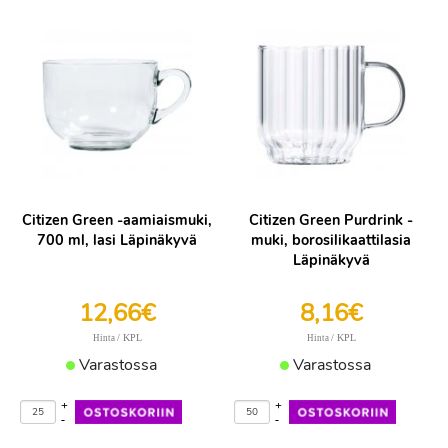
Citizen Green -aamiaismuki,
Citizen Green Purdrink -
700 ml, lasi Läpinäkyvä
muki, borosilikaattilasia
Läpinäkyvä
12,66€
8,16€
/ KPL
/ KPL
Hinta
Hinta
Varastossa
Varastossa
+
+
-
-