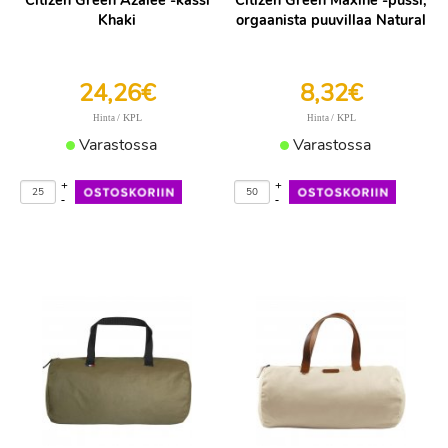
Citizen Green Azalee -kassi
Citizen Green Maxine -pussi,
Khaki
orgaanista puuvillaa Natural
24,26€
8,32€
/ KPL
/ KPL
Hinta
Hinta
Varastossa
Varastossa
+
+
-
-