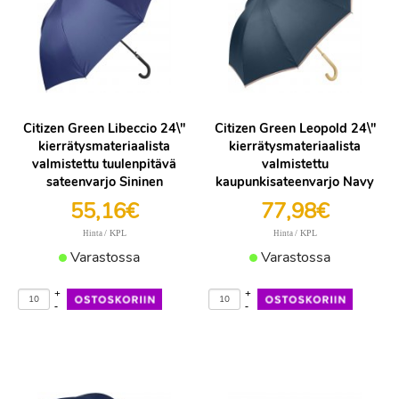
Citizen Green Libeccio 24\"
Citizen Green Leopold 24\"
kierrätysmateriaalista
kierrätysmateriaalista
valmistettu tuulenpitävä
valmistettu
sateenvarjo Sininen
kaupunkisateenvarjo Navy
55,16€
77,98€
/ KPL
/ KPL
Hinta
Hinta
Varastossa
Varastossa
+
+
-
-