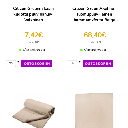
Citizen Greenin käsin
Citizen Green Axeline -
kudottu puuvillahuivi
luomupuuvillainen
Valkoinen
hammam-fouta Beige
7,42€
68,40€
/ KPL
/ KPL
Hinta
Hinta
Varastossa
Varastossa
+
+
-
-