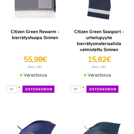
Citizen Green Rewarm -
Citizen Green Seasport -
kierrätyshuopa Sininen
urheilupyyhe
kierrätysmateriaalista
valmistettu Sininen
55,98€
15,82€
/ KPL
/ KPL
Hinta
Hinta
Varastossa
Varastossa
+
+
-
-