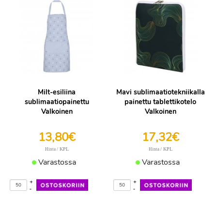
Milt-esiliina
Mavi sublimaatiotekniikalla
sublimaatiopainettu
painettu tablettikotelo
Valkoinen
Valkoinen
13,80€
17,32€
/ KPL
/ KPL
Hinta
Hinta
Varastossa
Varastossa
+
+
-
-