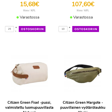
15,68€
107,60€
/ KPL
/ KPL
Hinta
Hinta
Varastossa
Varastossa
+
+
-
-
Citizen Green Fisel -pussi,
Citizen Green Margote -
valmistettu luomupuuvillasta
puuvillainen vyötärölaukku