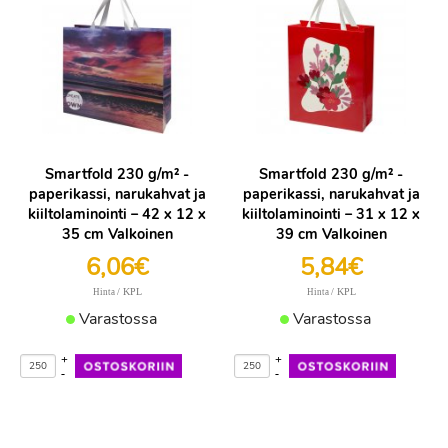
Smartfold 230 g/m² -
Smartfold 230 g/m² -
paperikassi, narukahvat ja
paperikassi, narukahvat ja
kiiltolaminointi – 42 x 12 x
kiiltolaminointi – 31 x 12 x
35 cm Valkoinen
39 cm Valkoinen
6,06€
5,84€
/ KPL
/ KPL
Hinta
Hinta
Varastossa
Varastossa
+
+
-
-