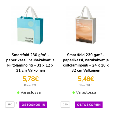
Smartfold 230 g/m² -
Smartfold 230 g/m² -
paperikassi, nauhakahvat ja
paperikassi, narukahvat ja
kiiltolaminointi – 31 x 12 x
kiiltolaminointi – 24 x 10 x
31 cm Valkoinen
32 cm Valkoinen
5,78€
5,48€
/ KPL
/ KPL
Hinta
Hinta
Varastossa
Varastossa
+
+
-
-