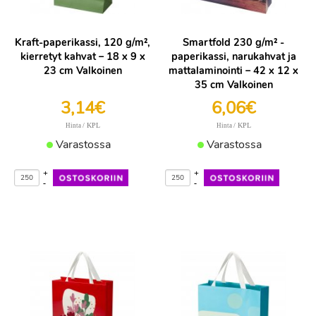
Kraft-paperikassi, 120 g/m²,
Smartfold 230 g/m² -
kierretyt kahvat – 18 x 9 x
paperikassi, narukahvat ja
23 cm Valkoinen
mattalaminointi – 42 x 12 x
35 cm Valkoinen
3,14€
6,06€
/ KPL
/ KPL
Hinta
Hinta
Varastossa
Varastossa
+
+
-
-