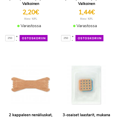
Valkoinen
Valkoinen
2,20€
1,44€
/ KPL
/ KPL
Hinta
Hinta
Varastossa
Varastossa
+
+
-
-
2 kappaleen nenäliuskat,
3-osaiset laastarit, mukana