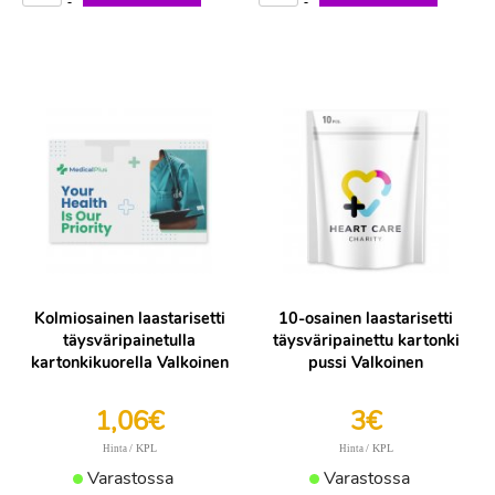
-
-
Kolmiosainen laastarisetti
10-osainen laastarisetti
täysväripainetulla
täysväripainettu kartonki
kartonkikuorella Valkoinen
pussi Valkoinen
1,06€
3€
/ KPL
/ KPL
Hinta
Hinta
Varastossa
Varastossa