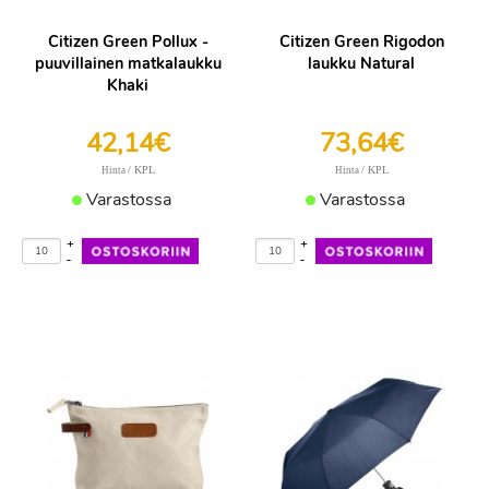
Citizen Green Pollux -
Citizen Green Rigodon
puuvillainen matkalaukku
laukku Natural
Khaki
42,14€
73,64€
/ KPL
/ KPL
Hinta
Hinta
Varastossa
Varastossa
+
+
-
-