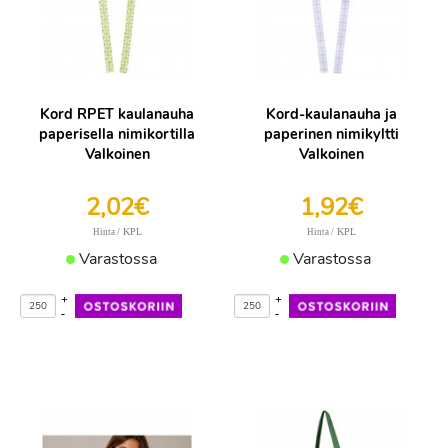
Kord RPET kaulanauha
Kord-kaulanauha ja
paperisella nimikortilla
paperinen nimikyltti
Valkoinen
Valkoinen
2,02€
1,92€
/ KPL
/ KPL
Hinta
Hinta
Varastossa
Varastossa
+
+
-
-