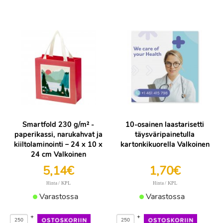
Smartfold 230 g/m² -
10-osainen laastarisetti
paperikassi, narukahvat ja
täysväripainetulla
kiiltolaminointi – 24 x 10 x
kartonkikuorella Valkoinen
24 cm Valkoinen
5,14€
1,70€
/ KPL
/ KPL
Hinta
Hinta
Varastossa
Varastossa
+
+