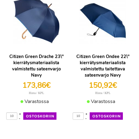
Citizen Green Drache 23\"
Citizen Green Ondee 22\"
kierrätysmateriaalista
kierrätysmateriaalista
valmistettu sateenvarjo
valmistettu taitettava
Navy
sateenvarjo Navy
173,86€
150,92€
/ KPL
/ KPL
Hinta
Hinta
Varastossa
Varastossa
+
+
-
-