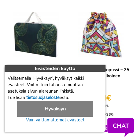
Evästeiden käyttö
Mylo 17\"
Givo-sublimaatiopussi – 25
sublimaatiotekniikalla
x 30 cm Valkoinen
Valitsemalla ’Hyväksyn’, hyväksyt kaikki
painettu laptop laukku
evästeet. Voit milloin tahansa muuttaa
Valkoinen
asetuksia sivun alareunan linkistä.
28,86€
6,74€
Lue lisää
tietosuojaseloste
esta.
/ KPL
/ KPL
Hinta
Hinta
Hyväksyn
Varastossa
Varastossa
Vain välttämättömät evästeet
+
+
-
-