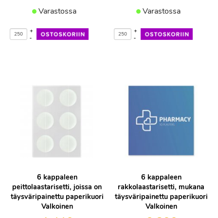
Varastossa
Varastossa
+
+
-
-
6 kappaleen
6 kappaleen
peittolaastarisetti, joissa on
rakkolaastarisetti, mukana
täysväripainettu paperikuori
täysväripainettu paperikuori
Valkoinen
Valkoinen