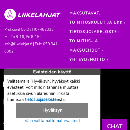
MAKSUTAVAT,
TOIMITUSKULUT JA UKK ›
Proficient Co Oy
FI07452333
TIETOSUOJASELOSTE ›
Ma-To 8-16, Pe 8-15 |
TOIMITUS-JA
info@liikelahjat.fi | Puh: 050 341
MAKSUEHDOT ›
0382
YHTEYDENOTTO ›
Evästeiden käyttö
Valitsemalla ’Hyväksyn’, hyväksyt kaikki
evästeet. Voit milloin tahansa muuttaa
asetuksia sivun alareunan linkistä.
Lue lisää
tietosuojaseloste
esta.
Hyväksyn
Vain välttämättömät evästeet