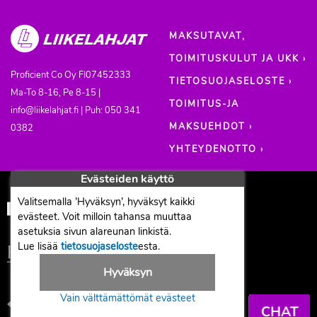
MAKSUTAVAT,
TOIMITUSKULUT JA UKK ›
Proficient Co Oy
FI07452333
TIETOSUOJASELOSTE ›
Ma-To 8-16, Pe 8-15 |
TOIMITUS-JA
info@liikelahjat.fi | Puh: 050 341
MAKSUEHDOT ›
0382
YHTEYDENOTTO ›
Evästeiden käyttö
Valitsemalla ’Hyväksyn’, hyväksyt kaikki
evästeet. Voit milloin tahansa muuttaa
asetuksia sivun alareunan linkistä.
Lue lisää
tietosuojaseloste
esta.
Hyväksyn
Vain välttämättömät evästeet