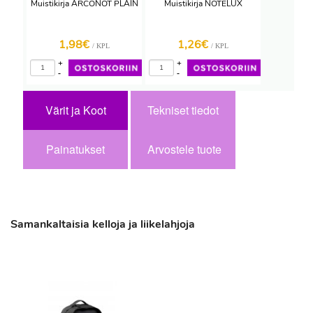
Muistikirja ARCONOT PLAIN
Muistikirja NOTELUX
1,98€
1,26€
/ KPL
/ KPL
+
+
-
-
Värit ja Koot
Tekniset tiedot
Painatukset
Arvostele tuote
Samankaltaisia kelloja ja liikelahjoja