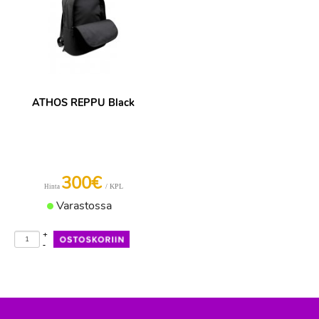
ATHOS REPPU Black
300€
/ KPL
Hinta
Varastossa
+
-