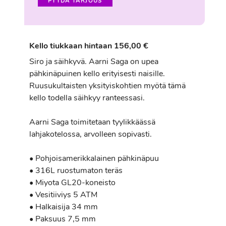
PYYDÄ TARJOUS
Kello tiukkaan hintaan 156,00 €
Siro ja säihkyvä. Aarni Saga on upea
pähkinäpuinen kello erityisesti naisille.
Ruusukultaisten yksityiskohtien myötä tämä
kello todella säihkyy ranteessasi.
Aarni Saga toimitetaan tyylikkäässä
lahjakotelossa, arvolleen sopivasti.
• Pohjoisamerikkalainen pähkinäpuu
• 316L ruostumaton teräs
• Miyota GL20-koneisto
• Vesitiiviys 5 ATM
• Halkaisija 34 mm
• Paksuus 7,5 mm