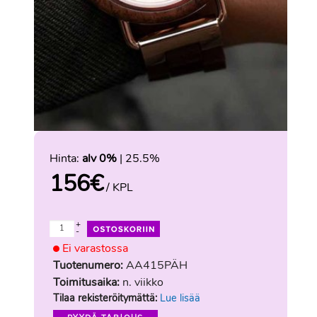
Hinta:
alv 0%
| 25.5%
156
€
/ KPL
+
-
Ei varastossa
Tuotenumero:
AA415PÄH
Toimitusaika:
n. viikko
Tilaa rekisteröitymättä:
Lue lisää