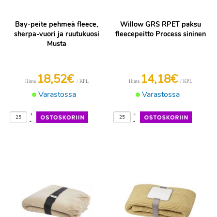
Bay-peite pehmeä fleece,
Willow GRS RPET paksu
sherpa-vuori ja ruutukuosi
fleecepeitto Process sininen
Musta
18,52€
14,18€
/ KPL
/ KPL
Hinta
Hinta
Varastossa
Varastossa
+
+
-
-