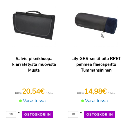
Salvie piknikhuopa
Lily GRS-sertifioitu RPET
kierrätetystä muovista
pehmeä fleecepeitto
Musta
Tummansininen
20,54€
14,98€
/ KPL
/ KPL
Hinta
Hinta
Varastossa
Varastossa
+
+
-
-