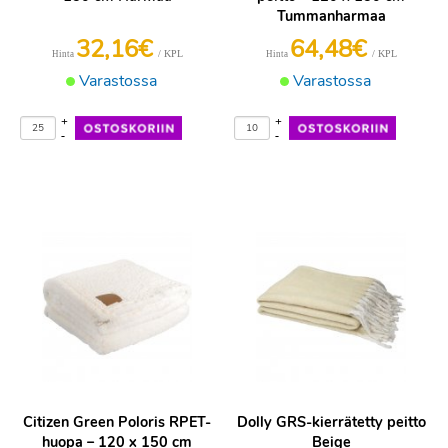
Tummanharmaa
32,16€
64,48€
/ KPL
/ KPL
Hinta
Hinta
Varastossa
Varastossa
+
+
-
-
Citizen Green Poloris RPET-
Dolly GRS-kierrätetty peitto
huopa – 120 x 150 cm
Beige