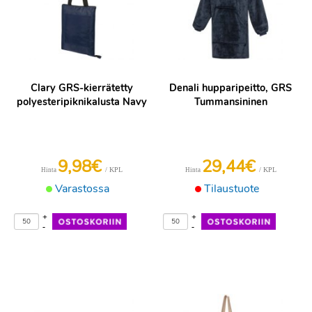
Clary GRS-kierrätetty
Denali hupparipeitto, GRS
polyesteripiknikalusta Navy
Tummansininen
9,98€
29,44€
/ KPL
/ KPL
Hinta
Hinta
Varastossa
Tilaustuote
+
+
-
-