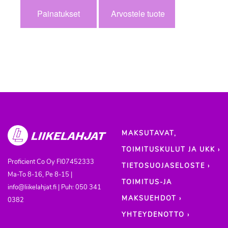
Painatukset
Arvostele tuote
MAKSUTAVAT,
TOIMITUSKULUT JA UKK ›
Proficient Co Oy
FI07452333
TIETOSUOJASELOSTE ›
Ma-To 8-16, Pe 8-15 |
TOIMITUS-JA
info@liikelahjat.fi | Puh: 050 341
MAKSUEHDOT ›
0382
YHTEYDENOTTO ›