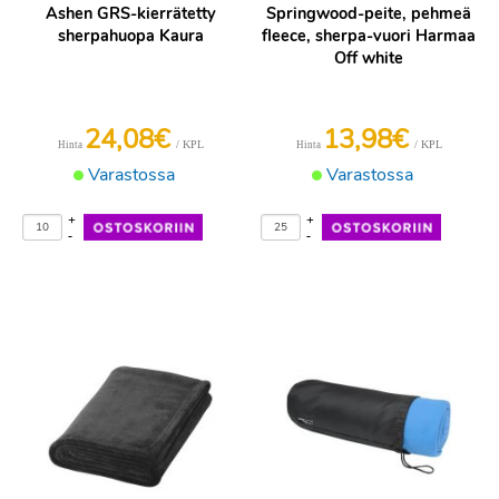
Ashen GRS-kierrätetty
Springwood-peite, pehmeä
sherpahuopa Kaura
fleece, sherpa-vuori Harmaa
Off white
24,08€
13,98€
/ KPL
/ KPL
Hinta
Hinta
Varastossa
Varastossa
+
+
-
-