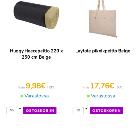
Huggy fleecepeitto 220 x
Laytote piknikpeitto Beige
250 cm Beige
9,98€
17,76€
/ KPL
/ KPL
Hinta
Hinta
Varastossa
Varastossa
+
+
-
-