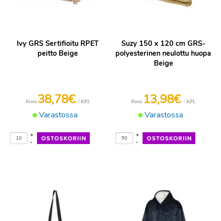
Ivy GRS Sertifioitu RPET
Suzy 150 x 120 cm GRS-
peitto Beige
polyesterinen neulottu huopa
Beige
38,78€
13,98€
/ KPL
/ KPL
Hinta
Hinta
Varastossa
Varastossa
+
+
-
-