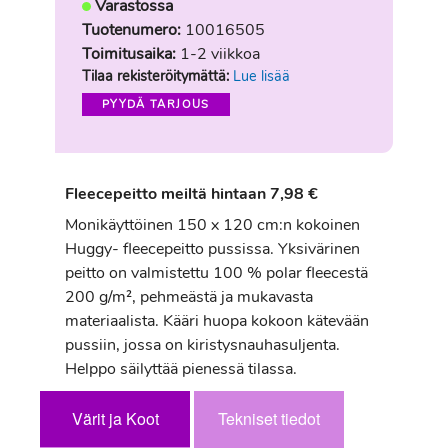
Varastossa
Tuotenumero:
10016505
Toimitusaika:
1-2 viikkoa
Tilaa rekisteröitymättä:
Lue lisää
PYYDÄ TARJOUS
Fleecepeitto meiltä hintaan 7,98 €
Monikäyttöinen 150 x 120 cm:n kokoinen
Huggy- fleecepeitto pussissa. Yksivärinen
peitto on valmistettu 100 % polar fleecestä
200 g/m², pehmeästä ja mukavasta
materiaalista. Kääri huopa kokoon kätevään
pussiin, jossa on kiristysnauhasuljenta.
Helppo säilyttää pienessä tilassa.
Värit ja Koot
Tekniset tiedot