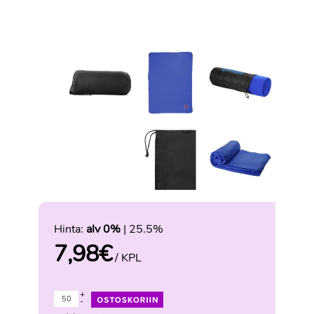
Hinta:
alv 0%
| 25.5%
7,98
€
/ KPL
+
-