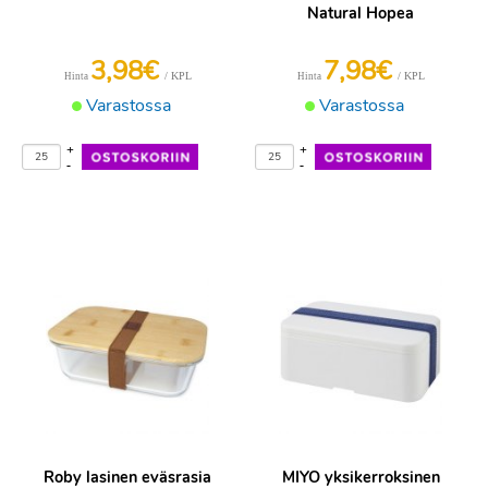
Natural Hopea
3,98€
7,98€
/ KPL
/ KPL
Hinta
Hinta
Varastossa
Varastossa
+
+
-
-
Roby lasinen eväsrasia
MIYO yksikerroksinen