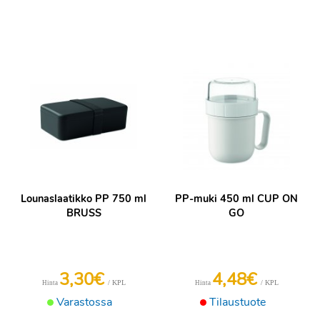
Lounaslaatikko PP 750 ml
PP-muki 450 ml CUP ON
BRUSS
GO
3,30€
4,48€
/ KPL
/ KPL
Hinta
Hinta
Varastossa
Tilaustuote