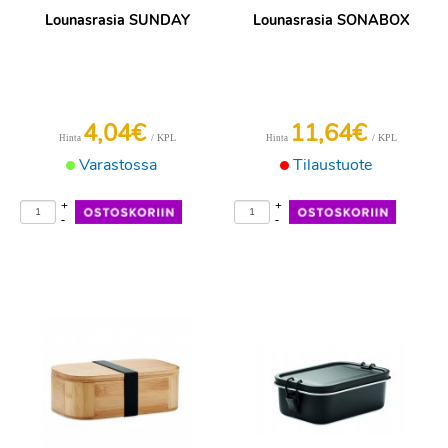
Lounasrasia SUNDAY
Lounasrasia SONABOX
4,04€
11,64€
/ KPL
/ KPL
Hinta
Hinta
Varastossa
Tilaustuote
+
+
-
-