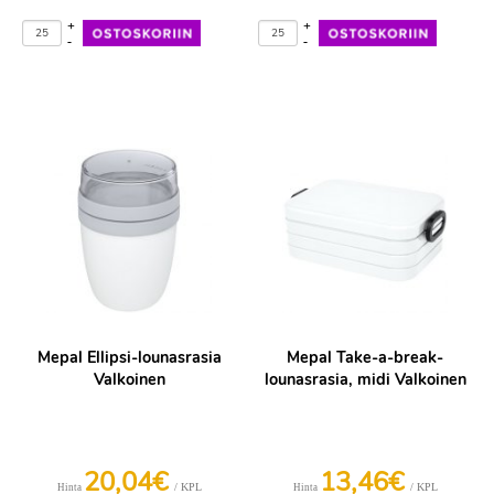
+
+
-
-
Mepal Ellipsi-lounasrasia
Mepal Take-a-break-
Valkoinen
lounasrasia, midi Valkoinen
20,04€
13,46€
/ KPL
/ KPL
Hinta
Hinta