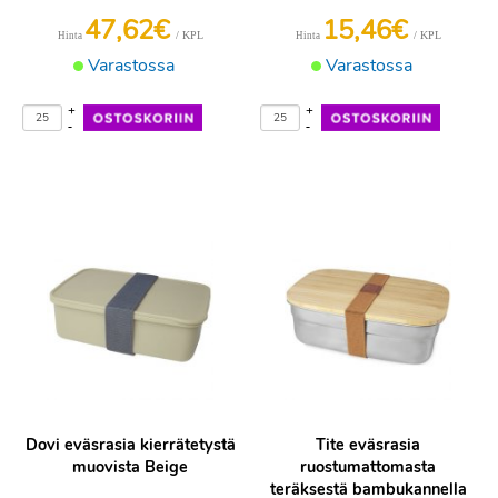
47,62€
15,46€
/ KPL
/ KPL
Hinta
Hinta
Varastossa
Varastossa
+
+
-
-
Dovi eväsrasia kierrätetystä
Tite eväsrasia
muovista Beige
ruostumattomasta
teräksestä bambukannella