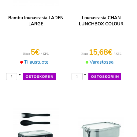
Bambu lounasrasia LADEN
Lounasrasia CHAN
LARGE
LUNCHBOX COLOUR
5€
15,68€
/ KPL
/ KPL
Hinta
Hinta
Tilaustuote
Varastossa
+
+
-
-