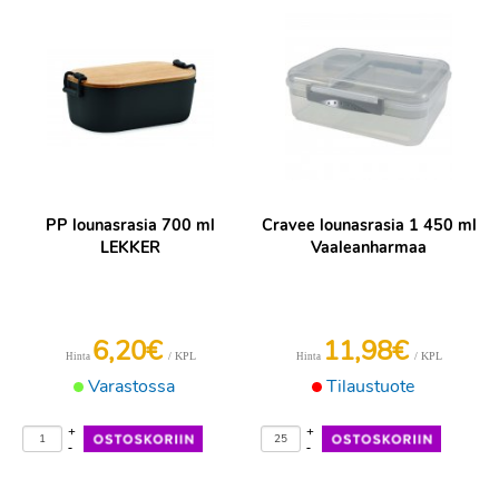
PP lounasrasia 700 ml
Cravee lounasrasia 1 450 ml
LEKKER
Vaaleanharmaa
6,20€
11,98€
/ KPL
/ KPL
Hinta
Hinta
Varastossa
Tilaustuote
+
+
-
-