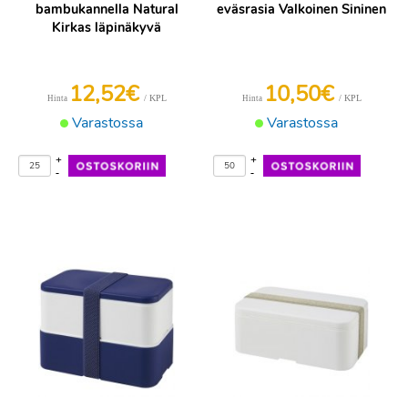
bambukannella Natural
eväsrasia Valkoinen Sininen
Kirkas läpinäkyvä
12,52€
10,50€
/ KPL
/ KPL
Hinta
Hinta
Varastossa
Varastossa
+
+
-
-