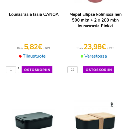
Lounasrasia lasia CANOA
Mepal Ellipse kolmiosainen
500 ml:n + 2 x 200 ml:n
lounasrasia Pinkki
5,82€
23,98€
/ KPL
/ KPL
Hinta
Hinta
Tilaustuote
Varastossa
+
+
-
-