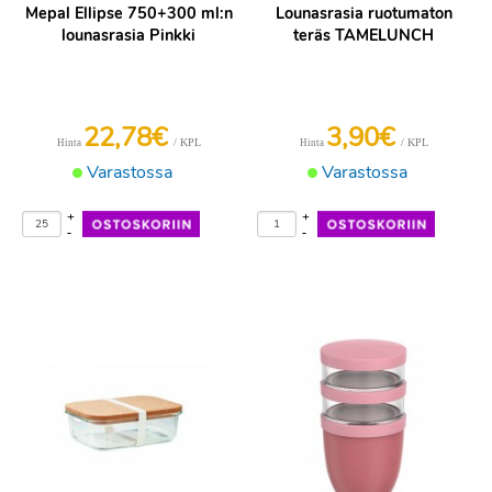
Mepal Ellipse 750+300 ml:n
Lounasrasia ruotumaton
lounasrasia Pinkki
teräs TAMELUNCH
22,78€
3,90€
/ KPL
/ KPL
Hinta
Hinta
Varastossa
Varastossa
+
+
-
-