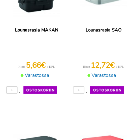
Lounasrasia MAKAN
Lounasrasia SAO
5,66€
12,72€
/ KPL
/ KPL
Hinta
Hinta
Varastossa
Varastossa
+
+
-
-