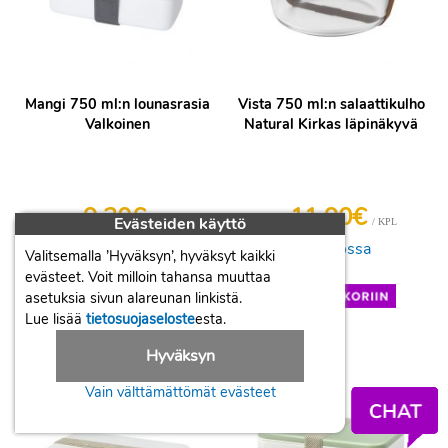
Mangi 750 ml:n lounasrasia
Vista 750 ml:n salaattikulho
Valkoinen
Natural Kirkas läpinäkyvä
9,30€
11,90€
Evästeiden käyttö
/ KPL
/ KPL
Hinta
Hinta
Varastossa
Varastossa
Valitsemalla ’Hyväksyn’, hyväksyt kaikki
evästeet. Voit milloin tahansa muuttaa
+
+
asetuksia sivun alareunan linkistä.
-
-
Lue lisää
tietosuojaseloste
esta.
Hyväksyn
Vain välttämättömät evästeet