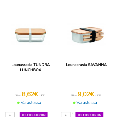
Lounasrasia TUNDRA
Lounasrasia SAVANNA
LUNCHBOX
8,62€
9,02€
/ KPL
/ KPL
Hinta
Hinta
Varastossa
Varastossa
+
+
-
-