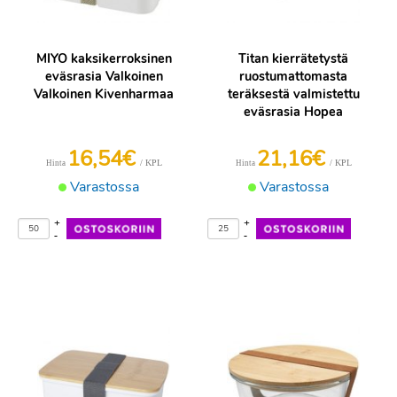
MIYO kaksikerroksinen
Titan kierrätetystä
eväsrasia Valkoinen
ruostumattomasta
Valkoinen Kivenharmaa
teräksestä valmistettu
eväsrasia Hopea
16,54€
21,16€
/ KPL
/ KPL
Hinta
Hinta
Varastossa
Varastossa
+
+
-
-