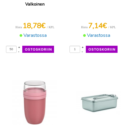
Valkoinen
18,78€
7,14€
/ KPL
/ KPL
Hinta
Hinta
Varastossa
Varastossa
+
+
-
-