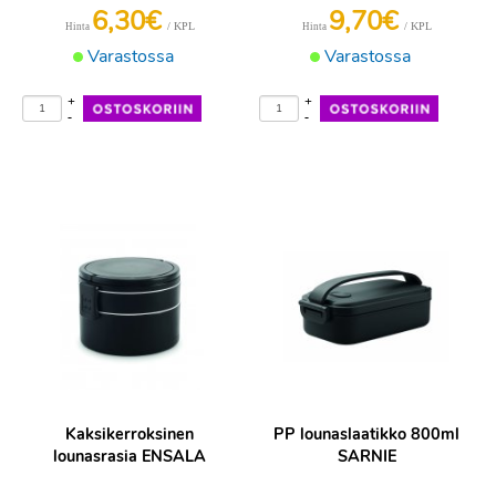
6,30€
9,70€
/ KPL
/ KPL
Hinta
Hinta
Varastossa
Varastossa
+
+
-
-
Kaksikerroksinen
PP lounaslaatikko 800ml
lounasrasia ENSALA
SARNIE