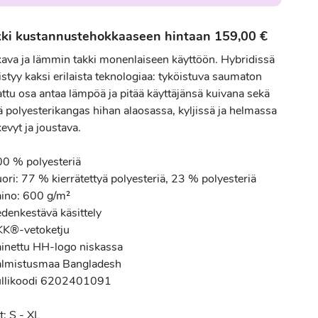
ki kustannustehokkaaseen hintaan 159,00 €
ava ja lämmin takki monenlaiseen käyttöön. Hybridissä
styy kaksi erilaista teknologiaa: tyköistuva saumaton
attu osa antaa lämpöä ja pitää käyttäjänsä kuivana sekä
ä polyesterikangas hihan alaosassa, kyljissä ja helmassa
evyt ja joustava.
00 % polyesteriä
ori: 77 % kierrätettyä polyesteriä, 23 % polyesteriä
aino: 600 g/m²
edenkestävä käsittely
KK®-vetoketju
ainettu HH-logo niskassa
almistusmaa Bangladesh
ullikoodi 6202401091
t: S - XL