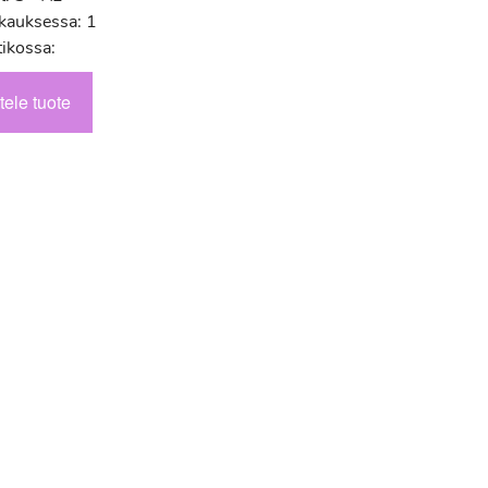
kauksessa: 1
tikossa:
tele tuote