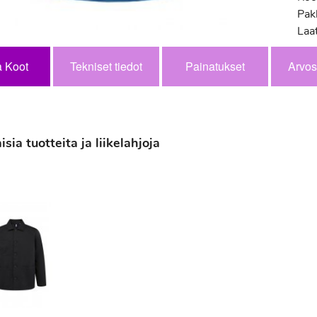
Pak
Laa
a Koot
Tekniset tiedot
Painatukset
Arvos
ia tuotteita ja liikelahjoja