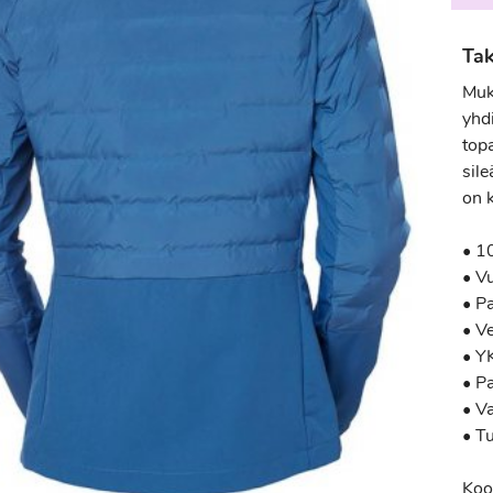
Tak
Muk
yhdi
top
sile
on k
• 1
• Vu
• P
• V
• Y
• P
• V
• T
Koo