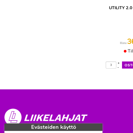
UTILITY 2.0
3
Hinta
Ti
+
-
Evästeiden käyttö