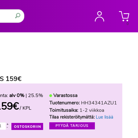
0
 S 159€
nta:
alv 0%
| 25.5%
Varastossa
Tuotenumero:
HH34341AZU1
159
€
/ KPL
Toimitusaika:
1-2 viikkoa
Tilaa rekisteröitymättä:
Lue lisää
+
PYYDÄ TARJOUS
-