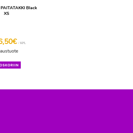
 PAITATAKKI Black
XS
6,50€
/ KPL
laustuote