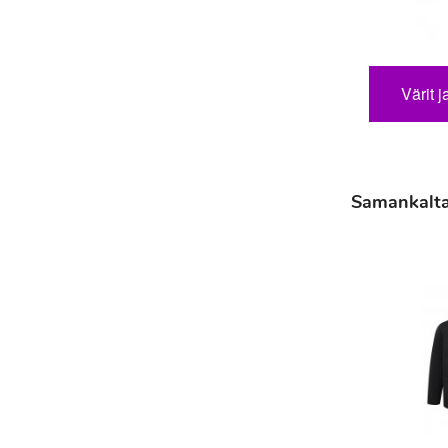
Värit j
Samankaltais