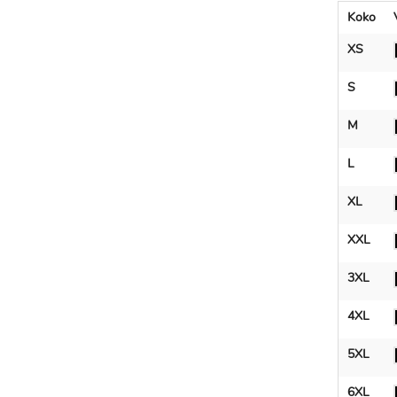
Koko
XS
S
M
L
XL
XXL
3XL
4XL
5XL
6XL