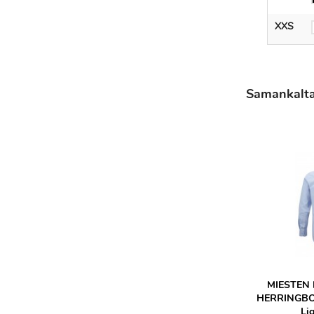
XXS
Samankaltais
MIESTEN
HERRINGBO
Li