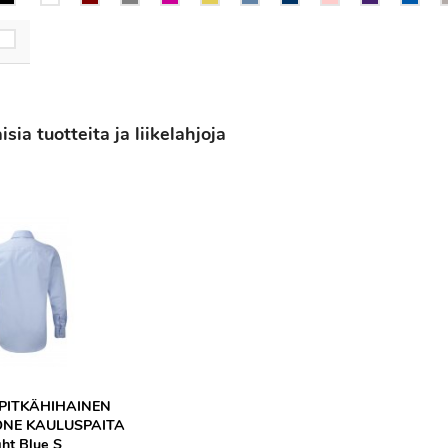
ia tuotteita ja liikelahjoja
 PITKÄHIHAINEN
NE KAULUSPAITA
ght Blue S