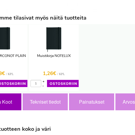
me tilasivat myös näitä tuotteita
 ARCONOT PLAIN
Muistikirja NOTELUX
98€
1,26€
/ KPL
/ KPL
+
-
a Koot
Tekniset tiedot
Painatukset
Arvos
tuotteen koko ja väri