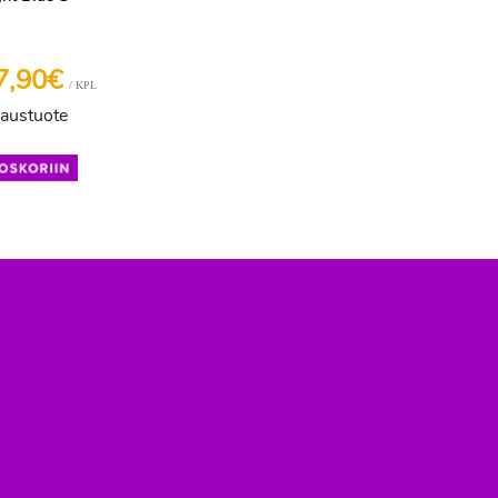
7,90€
/ KPL
laustuote