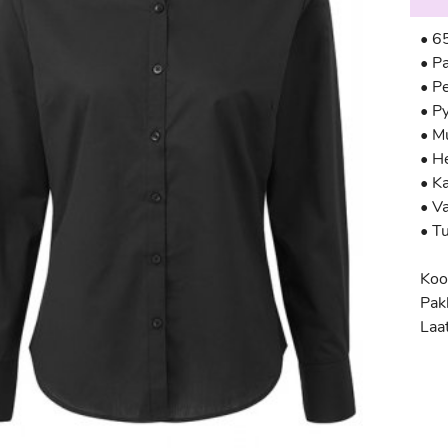
• 6
• P
• P
• P
• Mu
• He
• K
• V
• T
Koo
Pak
Laa