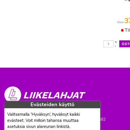
3
Hinta
Ti
+
-
Evästeiden käyttö
Proficient Co Oy
FI07452333
Valitsemalla ’Hyväksyn’, hyväksyt kaikki
Ma-To 8-16, Pe 8-15 | info@liikelahjat.fi | Puh: 050 341 0382
evästeet. Voit milloin tahansa muuttaa
asetuksia sivun alareunan linkistä.