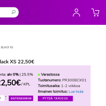
0
 BLACK XS
ack XS 22,50€
nta:
alv 0%
| 25.5%
Varastossa
Tuotenumero:
PR300BCK01
22,50
€
/ KPL
Toimitusaika:
1-2 viikkoa
Ilmainen toimitus:
Lue lisää
+
PYYDÄ TARJOUS
-