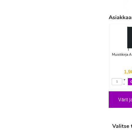
Asiakkaam
Muistikirja
1,
+
-
Värit j
Valitse 