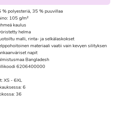
5 % polyesteriä, 35 % puuvillaa
aino: 105 g/m²
ehmeä kaulus
yöristetty helma
otoiltu malli, rinta- ja selkälaskokset
lppohoitoinen materiaali vaatii vain kevyen silityksen
ankaanväriset napit
almistusmaa Bangladesh
ullikoodi 6206400000
t: XS - 6XL
kauksessa: 6
tikossa: 36