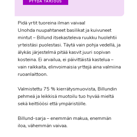
PYYDÄ TARJOUS
Pidä yrtit tuoreina ilman vaivaa!
Unohda nuupahtaneet basilikat ja kuivuneet
mintut – Billund itsekasteleva ruukku huolehtii
yrteistäsi puolestasi. Täytä vain pohja vedellä, ja
älykäs järjestelmä pitää kasvit juuri sopivan
kosteina. Ei arvailua, ei päivittäistä kastelua –
vain raikkaita, elinvoimaisia yrttejä aina valmiina
ruoanlaittoon.
Valmistettu 75 % kierrätysmuovista, Billundin
pehmeä ja leikkisä muotoilu tuo hyvää mieltä
sekä keittiöösi että ympäristölle.
Billund-sarja – enemmän makua, enemmän
iloa, vähemmän vaivaa.