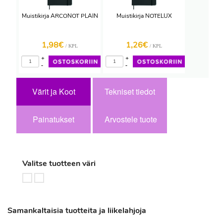
Muistikirja ARCONOT PLAIN
Muistikirja NOTELUX
1,98€
1,26€
/ KPL
/ KPL
+
+
-
-
Värit ja Koot
Tekniset tiedot
Painatukset
Arvostele tuote
Valitse tuotteen väri
Samankaltaisia tuotteita ja liikelahjoja