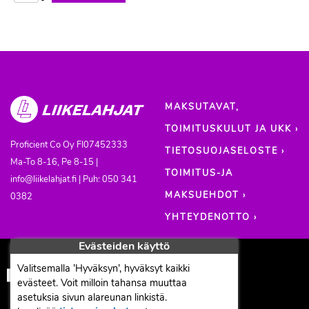
MAKSUTAVAT,
TOIMITUSKULUT JA UKK ›
Proficient Co Oy
FI07452333
TIETOSUOJASELOSTE ›
Ma-To 8-16, Pe 8-15 |
TOIMITUS-JA
info@liikelahjat.fi | Puh: 050 341
MAKSUEHDOT ›
0382
YHTEYDENOTTO ›
Evästeiden käyttö
Valitsemalla ’Hyväksyn’, hyväksyt kaikki
evästeet. Voit milloin tahansa muuttaa
asetuksia sivun alareunan linkistä.