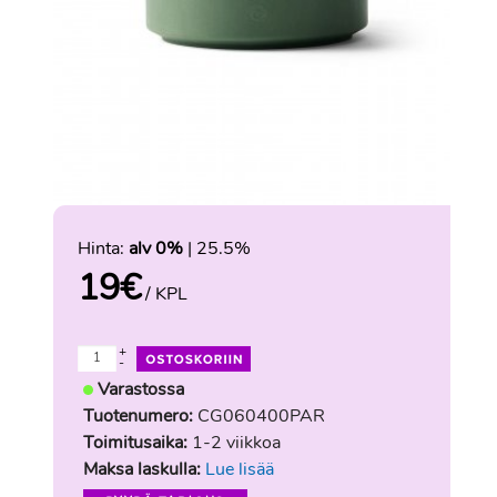
Hinta:
alv 0%
| 25.5%
19
€
/ KPL
+
-
Varastossa
Tuotenumero:
CG060400PAR
Toimitusaika:
1-2 viikkoa
Maksa laskulla:
Lue lisää