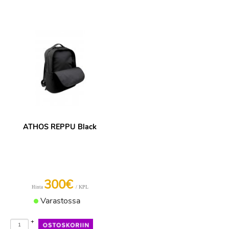
ATHOS REPPU Black
300€
/ KPL
Hinta
Varastossa
+
-