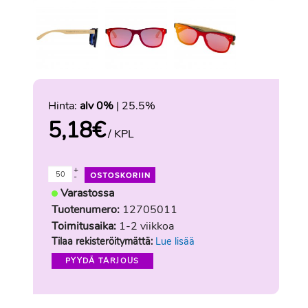
Hinta:
alv 0%
| 25.5%
5,18
€
/ KPL
+
-
Varastossa
Tuotenumero:
12705011
Toimitusaika:
1-2 viikkoa
Tilaa rekisteröitymättä:
Lue lisää
PYYDÄ TARJOUS