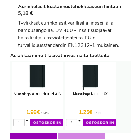
Aurinkolasit kustannustehokkaaseen hintaan
5,18 €
Tyylikkäät aurinkolasit värillisillä linsseillä ja
bambusangoilla. UV 400 -linssit suojaavat
haitallisilta ultraviolettisäteiltä. EU:n
turvallisuusstandardin EN12312-1 mukainen.
Asiakkaamme tilasivat myös näitä tuotteita
Muistikirja ARCONOT PLAIN
Muistikirja NOTELUX
1,98€
1,26€
/ KPL
/ KPL
+
+
-
-