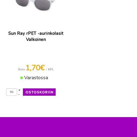
Sun Ray rPET -aurinkolasit
Valkoinen
1,70€
/ KPL
Hinta
Varastossa
+
-