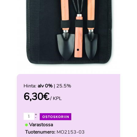
Hinta:
alv 0%
| 25.5%
6,30
€
/ KPL
+
-
Varastossa
Tuotenumero:
MO2153-03