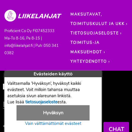
MAKSUTAVAT,
TOIMITUSKULUT JA UKK ›
Proficient Co Oy
FI07452333
TIETOSUOJASELOSTE ›
Ma-To 8-16, Pe 8-15 |
TOIMITUS-JA
info@liikelahjat.fi | Puh: 050 341
MAKSUEHDOT ›
0382
YHTEYDENOTTO ›
Evästeiden käyttö
Valitsemalla ’Hyväksyn’, hyväksyt kaikki
evästeet. Voit milloin tahansa muuttaa
asetuksia sivun alareunan linkistä.
Lue lisää
tietosuojaseloste
esta.
Hyväksyn
Vain välttämättömät evästeet