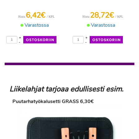
6,42€
28,72€
/ KPL
/ KPL
Hinta
Hinta
Varastossa
Varastossa
+
+
-
-
Liikelahjat tarjoaa edullisesti esim.
Puutarhatyökalusetti GRASS 6,30€