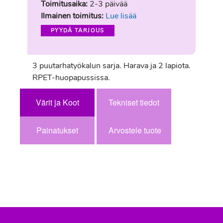
Toimitusaika:
2-3 päivää
Ilmainen toimitus:
Lue lisää
PYYDÄ TARJOUS
3 puutarhatyökalun sarja. Harava ja 2 lapiota.
RPET-huopapussissa.
Värit ja Koot
Tekniset tiedot
Painatukset
Arvostele tuote