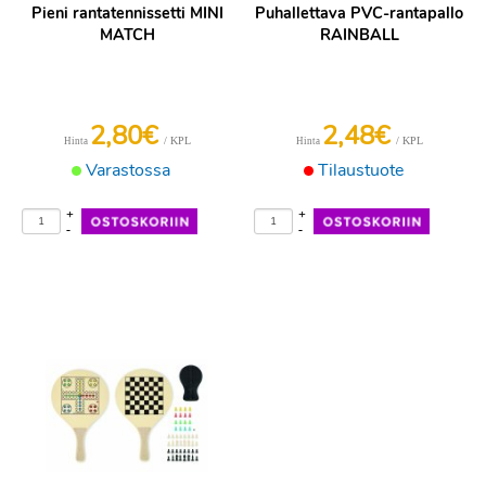
Pieni rantatennissetti MINI
Puhallettava PVC-rantapallo
MATCH
RAINBALL
2,80€
2,48€
/ KPL
/ KPL
Hinta
Hinta
Varastossa
Tilaustuote
+
+
-
-