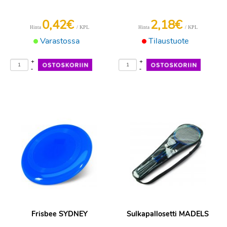
0,42€
2,18€
/ KPL
/ KPL
Hinta
Hinta
Varastossa
Tilaustuote
+
+
-
-
Frisbee SYDNEY
Sulkapallosetti MADELS