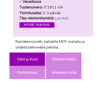
Varastossa
Tuotenumero:
IT1911-04
Toimitusaika:
2-3 päivää
Tilaa rekisteröitymättä:
Lue lisää
PYYDÄ TARJOUS
Rantatennissetti, kahdella MDF mailalla ja
yhdellä pehmeällä pallolla.
Värit ja Koot
Tekniset tiedot
Painatukset
Arvostele tuote