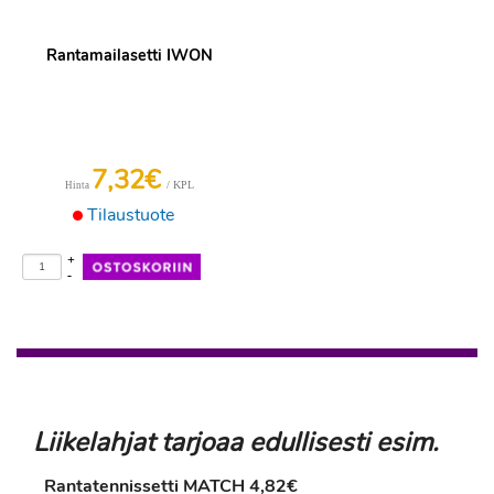
Rantamailasetti IWON
7,32€
/ KPL
Hinta
Tilaustuote
+
-
Liikelahjat tarjoaa edullisesti esim.
Rantatennissetti MATCH 4,82€