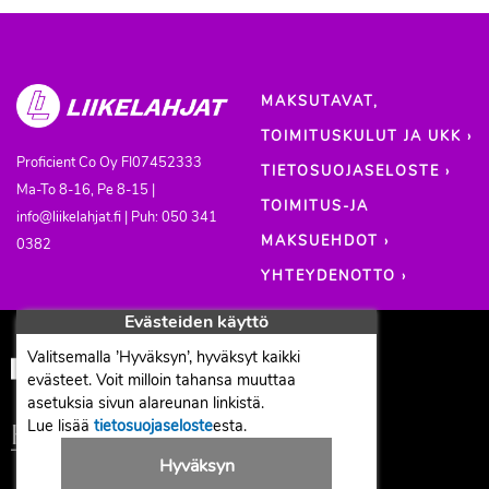
MAKSUTAVAT,
TOIMITUSKULUT JA UKK ›
Proficient Co Oy
FI07452333
TIETOSUOJASELOSTE ›
Ma-To 8-16, Pe 8-15 |
TOIMITUS-JA
info@liikelahjat.fi | Puh: 050 341
MAKSUEHDOT ›
0382
YHTEYDENOTTO ›
Evästeiden käyttö
Valitsemalla ’Hyväksyn’, hyväksyt kaikki
evästeet. Voit milloin tahansa muuttaa
asetuksia sivun alareunan linkistä.
Lue lisää
tietosuojaseloste
esta.
Hyväksyn