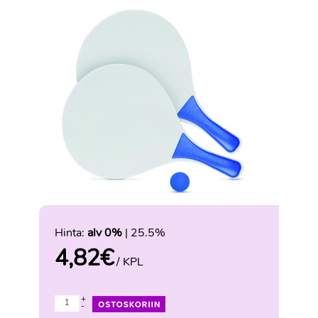
Hinta:
alv 0%
| 25.5%
4,82
€
/ KPL
+
-