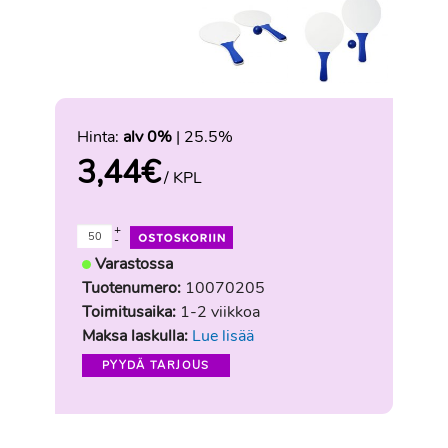
Hinta:
alv 0%
| 25.5%
3,44
€
/ KPL
+
-
Varastossa
Tuotenumero:
10070205
Toimitusaika:
1-2 viikkoa
Maksa laskulla:
Lue lisää
PYYDÄ TARJOUS