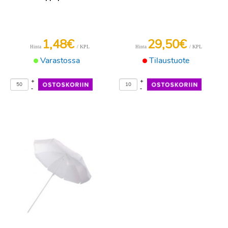
1,48€
29,50€
/ KPL
/ KPL
Hinta
Hinta
Varastossa
Tilaustuote
+
+
-
-