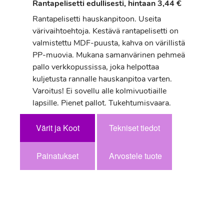
Rantapelisetti edullisesti, hintaan 3,44 €
Rantapelisetti hauskanpitoon. Useita
värivaihtoehtoja. Kestävä rantapelisetti on
valmistettu MDF-puusta, kahva on värillistä
PP-muovia. Mukana samanvärinen pehmeä
pallo verkkopussissa, joka helpottaa
kuljetusta rannalle hauskanpitoa varten.
Varoitus! Ei sovellu alle kolmivuotiaille
lapsille. Pienet pallot. Tukehtumisvaara.
Värit ja Koot
Tekniset tiedot
Painatukset
Arvostele tuote