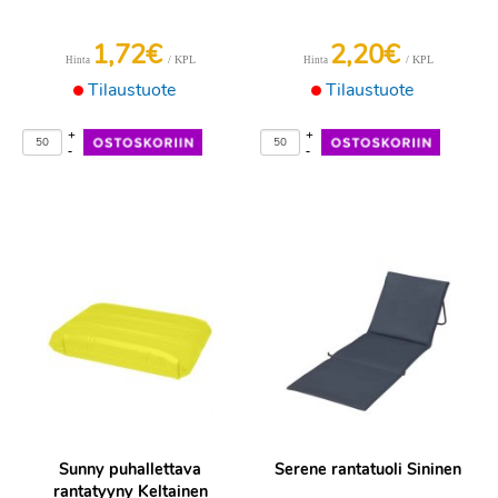
1,72€
2,20€
/ KPL
/ KPL
Hinta
Hinta
Tilaustuote
Tilaustuote
+
+
-
-
Sunny puhallettava
Serene rantatuoli Sininen
rantatyyny Keltainen