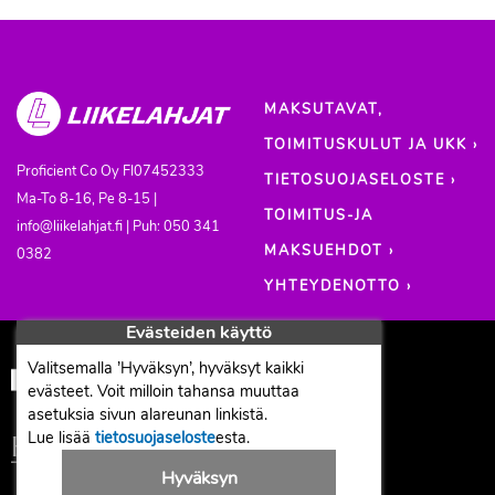
MAKSUTAVAT,
TOIMITUSKULUT JA UKK ›
Proficient Co Oy
FI07452333
TIETOSUOJASELOSTE ›
Ma-To 8-16, Pe 8-15 |
TOIMITUS-JA
info@liikelahjat.fi | Puh: 050 341
MAKSUEHDOT ›
0382
YHTEYDENOTTO ›
Evästeiden käyttö
Valitsemalla ’Hyväksyn’, hyväksyt kaikki
evästeet. Voit milloin tahansa muuttaa
asetuksia sivun alareunan linkistä.
Lue lisää
tietosuojaseloste
esta.
Hyväksyn