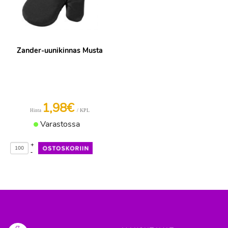
Zander-uunikinnas Musta
1,98€
/ KPL
Hinta
Varastossa
+
-