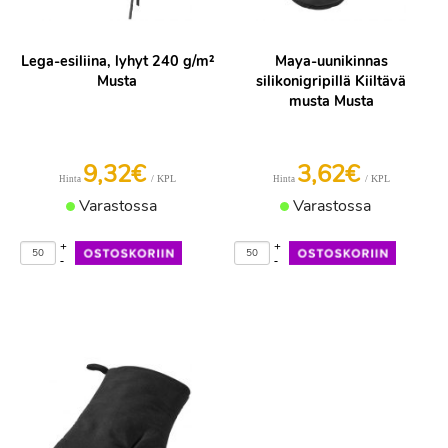
Lega-esiliina, lyhyt 240 g/m²
Maya-uunikinnas
Musta
silikonigripillä Kiiltävä
musta Musta
9,32€
3,62€
/ KPL
/ KPL
Hinta
Hinta
Varastossa
Varastossa
+
+
-
-