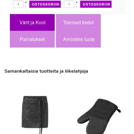
+
+
-
-
Värit ja Koot
Tekniset tiedot
Painatukset
Arvostele tuote
Samankaltaisia tuotteita ja liikelahjoja