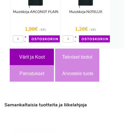
Muistikirja ARCONOT PLAIN
Muistikirja NOTELUX
1,98€
1,26€
/ KPL
/ KPL
+
+
-
-
Värit ja Koot
Tekniset tiedot
Painatukset
Arvostele tuote
Samankaltaisia tuotteita ja liikelahjoja