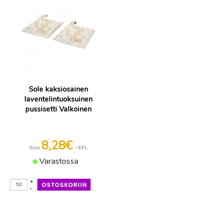
Sole kaksiosainen
laventelintuoksuinen
pussisetti Valkoinen
8,28€
/ KPL
Hinta
Varastossa
+
-