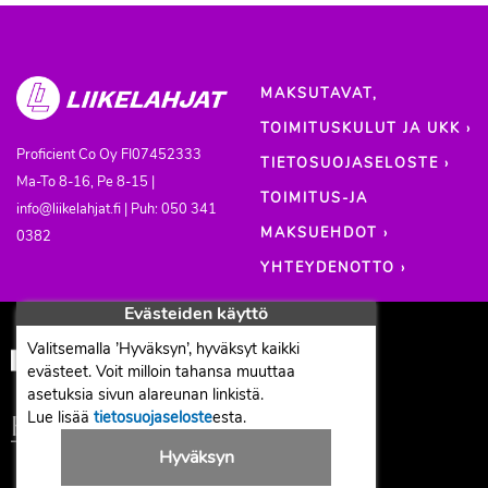
MAKSUTAVAT,
TOIMITUSKULUT JA UKK ›
Proficient Co Oy
FI07452333
TIETOSUOJASELOSTE ›
Ma-To 8-16, Pe 8-15 |
TOIMITUS-JA
info@liikelahjat.fi | Puh: 050 341
MAKSUEHDOT ›
0382
YHTEYDENOTTO ›
Evästeiden käyttö
Valitsemalla ’Hyväksyn’, hyväksyt kaikki
evästeet. Voit milloin tahansa muuttaa
asetuksia sivun alareunan linkistä.
Lue lisää
tietosuojaseloste
esta.
Hyväksyn