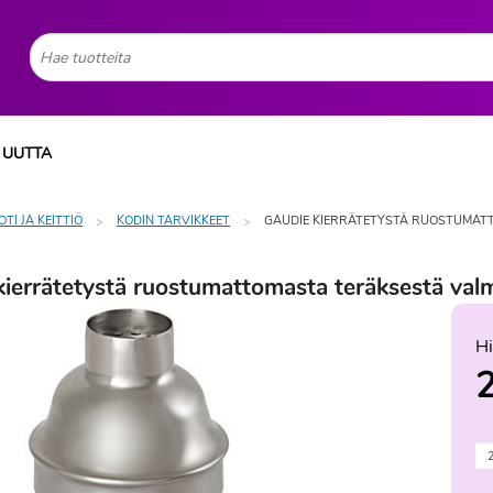
UUTTA
OTI JA KEITTIÖ
KODIN TARVIKKEET
GAUDIE KIERRÄTETYSTÄ RUOSTUMATT
ierrätetystä ruostumattomasta teräksestä valm
Hi
2