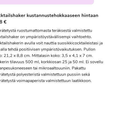
ktailshaker kustannustehokkaaseen hintaan
8 €
rrätetystä ruostumattomasta teräksestä valmistettu
ktailshaker on ympäristöystävällisempi vaihtoehto.
tailshakerin avulla voit nauttia suosikkicocktaileistasi ja
alla tehdä positiivisen ympäristövaikutuksen. Pullon
: 21,2 x 8,8 cm. Mittalasin koko: 3,5 x 4,1 x 7 cm.
kerin tilavuus 500 ml, korkkiosan 25 ja 50 ml. Ei sovellu
ianpesukoneeseen tai mikroaaltouuniin. Pakattu
rätetystä polyesteristä valmistettuun pussiin sekä
rrätetystä voimapaperista valmistettuun laatikkoon.