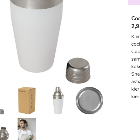
Coc
2,9
Kie
coc
Cock
sam
koko
Sha
ast
kier
kie