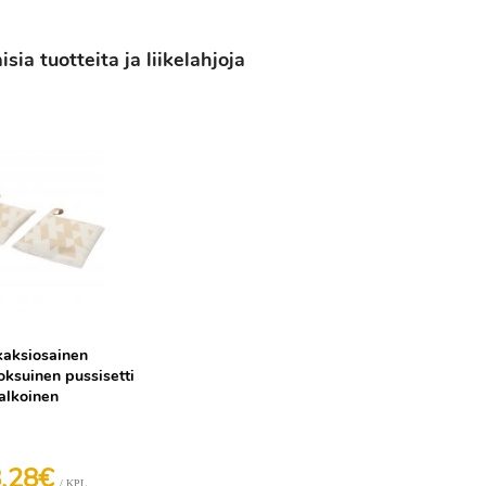
ia tuotteita ja liikelahjoja
kaksiosainen
oksuinen pussisetti
alkoinen
8,28€
/ KPL