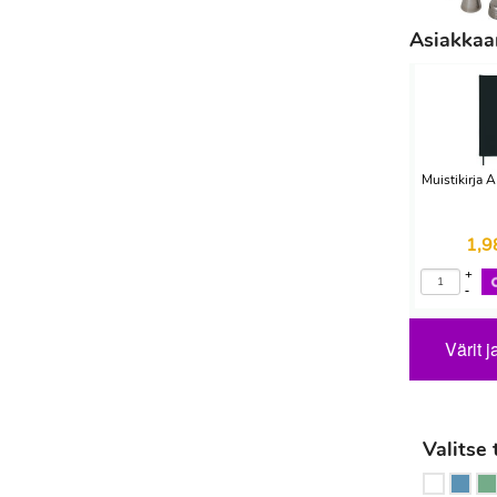
Asiakkaam
Muistikirja
1,
+
-
Värit j
Valitse 