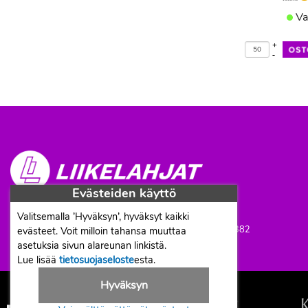
Va
+
-
Evästeiden käyttö
Proficient Co Oy
FI07452333
Valitsemalla ’Hyväksyn’, hyväksyt kaikki
Ma-To 8-16, Pe 8-15 | info@liikelahjat.fi | Puh: 050 341 0382
evästeet. Voit milloin tahansa muuttaa
asetuksia sivun alareunan linkistä.
Lue lisää
tietosuojaseloste
esta.
Hyväksyn