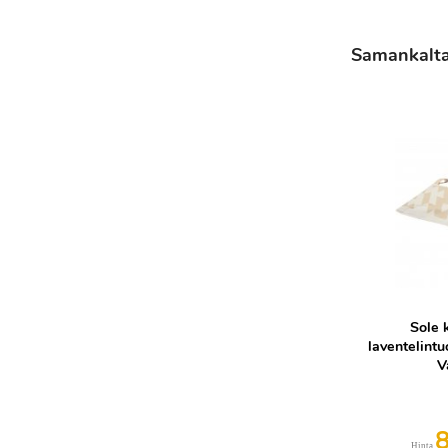
Samankaltais
Sole 
laventelintu
V
Hinta