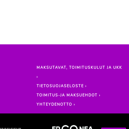
MAKSUTAVAT, TOIMITUSKULUT JA UKK
›
TIETOSUOJASELOSTE ›
TOIMITUS-JA MAKSUEHDOT ›
YHTEYDENOTTO ›