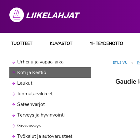
TUOTTEET
KUVASTOT
YHTEYDENOTTO
Urheilu ja vapaa-aika
ETUSIVU
K
Koti ja Keittiö
Gaudie k
Laukut
Juomatarvikkeet
Sateenvarjot
Terveys ja hyvinvointi
Giveaways
Työkalut ja autovarusteet