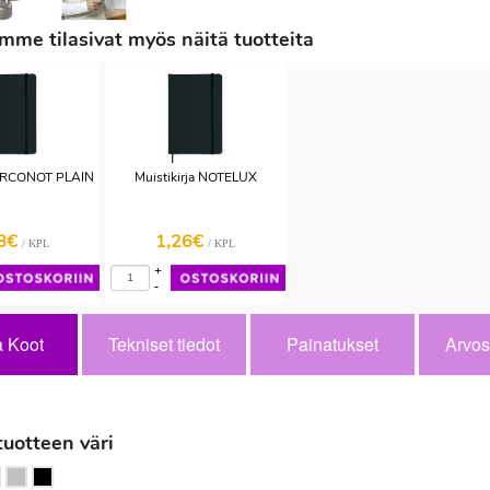
me tilasivat myös näitä tuotteita
 ARCONOT PLAIN
Muistikirja NOTELUX
98€
1,26€
/ KPL
/ KPL
+
-
a Koot
Tekniset tiedot
Painatukset
Arvos
tuotteen väri