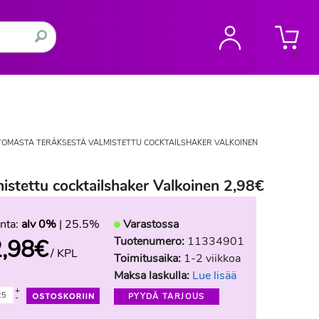
0
OMASTA TERÄKSESTÄ VALMISTETTU COCKTAILSHAKER VALKOINEN
istettu cocktailshaker Valkoinen 2,98€
nta:
alv 0%
| 25.5%
Varastossa
Tuotenumero:
11334901
,98
€
/ KPL
Toimitusaika:
1-2 viikkoa
Maksa laskulla:
Lue lisää
+
PYYDÄ TARJOUS
-