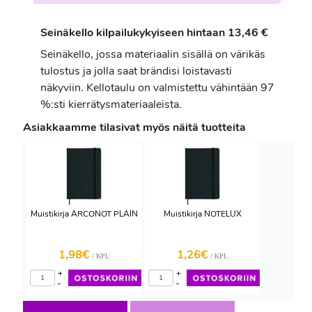
Seinäkello kilpailukykyiseen hintaan 13,46 €
Seinäkello, jossa materiaalin sisällä on värikäs
tulostus ja jolla saat brändisi loistavasti
näkyviin. Kellotaulu on valmistettu vähintään 97
%:sti kierrätysmateriaaleista.
Asiakkaamme tilasivat myös näitä tuotteita
Muistikirja ARCONOT PLAIN
Muistikirja NOTELUX
1,98€
1,26€
/ KPL
/ KPL
+
+
-
-