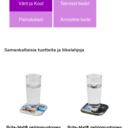
Värit ja Koot
Tekniset tiedot
Painatukset
Arvostele tuote
Samankaltaisia tuotteita ja liikelahjoja
Brite-Mat® neliönmuotoinen
Brite-Mat® neliönmuotoinen