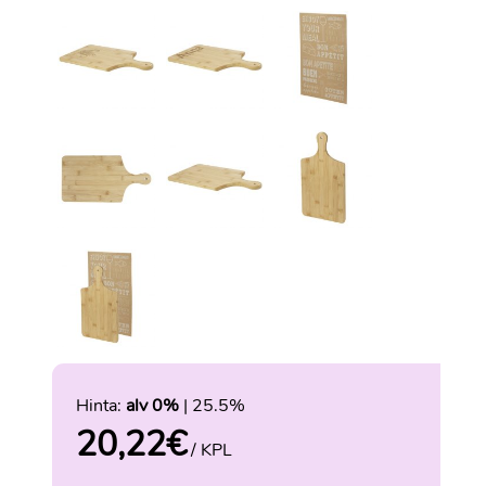
Hinta:
alv 0%
| 25.5%
20,22
€
/ KPL