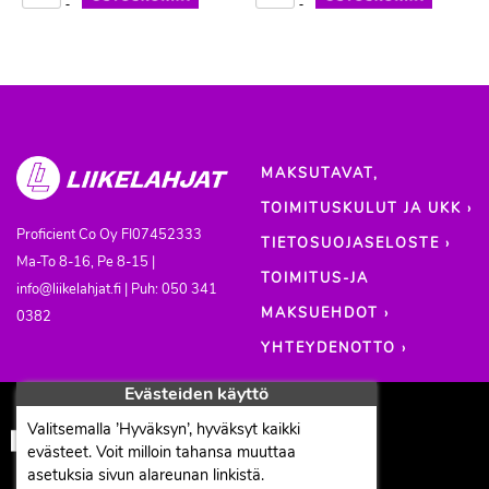
-
-
MAKSUTAVAT,
TOIMITUSKULUT JA UKK ›
Proficient Co Oy
FI07452333
TIETOSUOJASELOSTE ›
Ma-To 8-16, Pe 8-15 |
TOIMITUS-JA
info@liikelahjat.fi | Puh: 050 341
MAKSUEHDOT ›
0382
YHTEYDENOTTO ›
Evästeiden käyttö
Valitsemalla ’Hyväksyn’, hyväksyt kaikki
evästeet. Voit milloin tahansa muuttaa
asetuksia sivun alareunan linkistä.