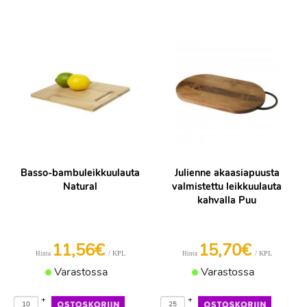
Basso-bambuleikkuulauta
Julienne akaasiapuusta
Natural
valmistettu leikkuulauta
kahvalla Puu
11,56€
15,70€
/ KPL
/ KPL
Hinta
Hinta
Varastossa
Varastossa
+
+