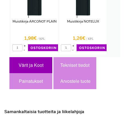
Muistikirja ARCONOT PLAIN
Muistikirja NOTELUX
1,98€
1,26€
/ KPL
/ KPL
+
+
-
-
Värit ja Koot
Tekniset tiedot
Painatukset
Arvostele tuote
Samankaltaisia tuotteita ja liikelahjoja