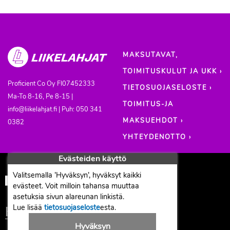
MAKSUTAVAT,
TOIMITUSKULUT JA UKK ›
Proficient Co Oy
FI07452333
TIETOSUOJASELOSTE ›
Ma-To 8-16, Pe 8-15 |
TOIMITUS-JA
info@liikelahjat.fi | Puh: 050 341
MAKSUEHDOT ›
0382
YHTEYDENOTTO ›
Evästeiden käyttö
Valitsemalla ’Hyväksyn’, hyväksyt kaikki
evästeet. Voit milloin tahansa muuttaa
asetuksia sivun alareunan linkistä.
Lue lisää
tietosuojaseloste
esta.
Hyväksyn