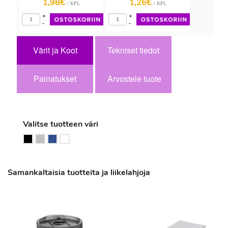
1,98€
1,26€
/ KPL
/ KPL
+
+
-
-
Värit ja Koot
Tekniset tiedot
Painatukset
Arvostele tuote
Valitse tuotteen väri
Samankaltaisia tuotteita ja liikelahjoja