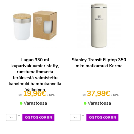
Lagan 330 ml
Stanley Transit Fliptop 350
kuparivakuumieristetty,
ml:n matkamuki Kerma
ruostumattomasta
teräksestä valmistettu
kahvimuki bambukannella
Valkoinen
19,96€
37,98€
/ KPL
/ KPL
Hinta
Hinta
Varastossa
Varastossa
+
+
-
-