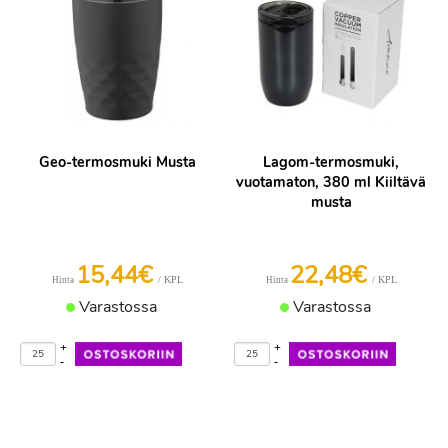
Geo-termosmuki Musta
Lagom-termosmuki,
vuotamaton, 380 ml Kiiltävä
musta
15,44€
22,48€
/ KPL
/ KPL
Hinta
Hinta
Varastossa
Varastossa
+
+
-
-