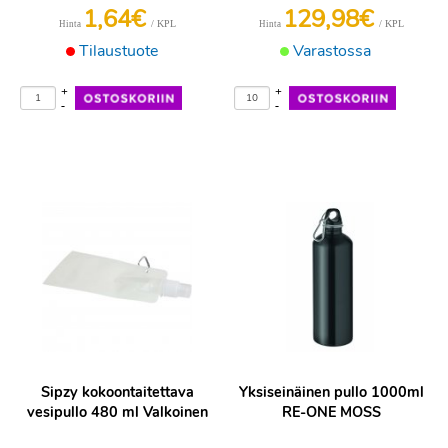
1,64€
129,98€
/ KPL
/ KPL
Hinta
Hinta
Tilaustuote
Varastossa
+
+
-
-
Sipzy kokoontaitettava
Yksiseinäinen pullo 1000ml
vesipullo 480 ml Valkoinen
RE-ONE MOSS