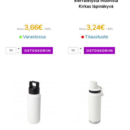
kierrätetystä muovista
Kirkas läpinäkyvä
3,66€
3,24€
/ KPL
/ KPL
Hinta
Hinta
Varastossa
Tilaustuote
+
+
-
-