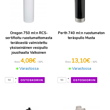
Oregon 750 ml:n RCS-
Perth 740 ml:n ruostumaton
sertifioitu ruostumattomasta
teräspullo Musta
teräksestä valmistettu
yksiseinäinen vesipullo
jousihaalla Valkoinen
4,08€
13,10€
/ KPL
/ KPL
Hinta
Hinta
Varastossa
Varastossa
+
+
-
-