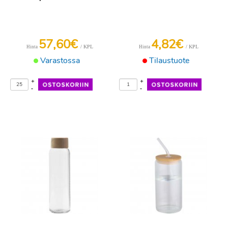
57,60€
4,82€
/ KPL
/ KPL
Hinta
Hinta
Varastossa
Tilaustuote
+
+
-
-