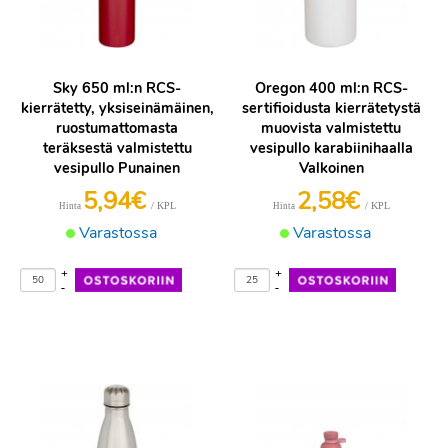
Sky 650 ml:n RCS-
Oregon 400 ml:n RCS-
kierrätetty, yksiseinämäinen,
sertifioidusta kierrätetystä
ruostumattomasta
muovista valmistettu
teräksestä valmistettu
vesipullo karabiinihaalla
vesipullo Punainen
Valkoinen
5,94€
2,58€
/ KPL
/ KPL
Hinta
Hinta
Varastossa
Varastossa
+
+
-
-