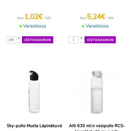
1,02€
5,24€
/ KPL
/ KPL
Hinta
Hinta
Varastossa
Varastossa
+
+
-
-
Sky-pullo Musta Läpinäkyvä
Alti 630 ml:n vesipullo RCS-