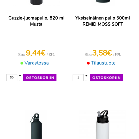
Guzzle-juomapullo, 820 ml
Yksiseinäinen pullo 500ml
Musta
REMID MOSS SOFT
9,44€
3,58€
/ KPL
/ KPL
Hinta
Hinta
Varastossa
Tilaustuote
+
+
-
-