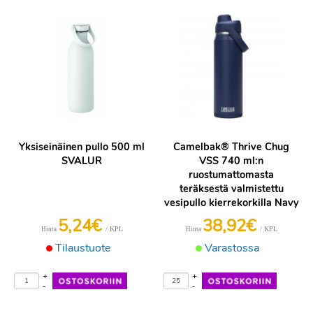
Yksiseinäinen pullo 500 ml
Camelbak® Thrive Chug
SVALUR
VSS 740 ml:n
ruostumattomasta
teräksestä valmistettu
vesipullo kierrekorkilla Navy
5,24€
38,92€
/ KPL
/ KPL
Hinta
Hinta
Tilaustuote
Varastossa
+
+
-
-