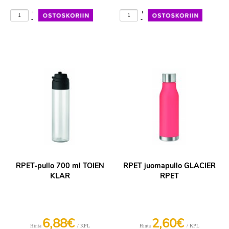
+
+
-
-
RPET-pullo 700 ml TOIEN
RPET juomapullo GLACIER
KLAR
RPET
6,88€
2,60€
/ KPL
/ KPL
Hinta
Hinta