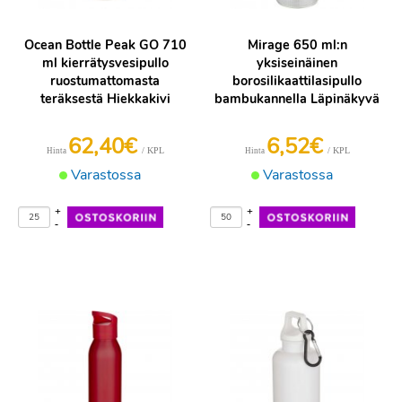
Ocean Bottle Peak GO 710
Mirage 650 ml:n
ml kierrätysvesipullo
yksiseinäinen
ruostumattomasta
borosilikaattilasipullo
teräksestä Hiekkakivi
bambukannella Läpinäkyvä
62,40€
6,52€
/ KPL
/ KPL
Hinta
Hinta
Varastossa
Varastossa
+
+
-
-