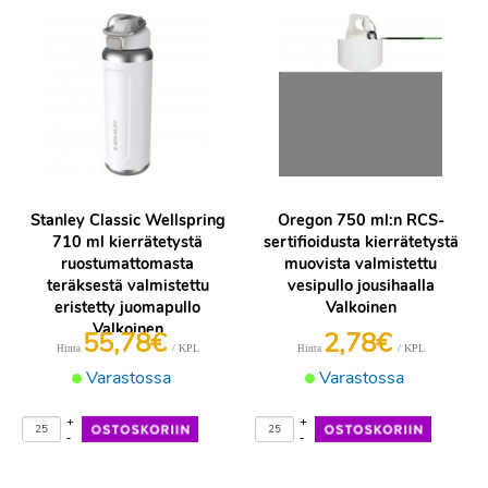
Stanley Classic Wellspring
Oregon 750 ml:n RCS-
710 ml kierrätetystä
sertifioidusta kierrätetystä
ruostumattomasta
muovista valmistettu
teräksestä valmistettu
vesipullo jousihaalla
eristetty juomapullo
Valkoinen
Valkoinen
55,78€
2,78€
/ KPL
/ KPL
Hinta
Hinta
Varastossa
Varastossa
+
+
-
-