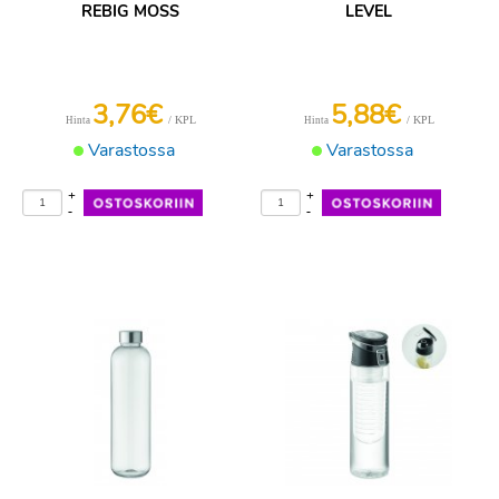
REBIG MOSS
LEVEL
3,76€
5,88€
/ KPL
/ KPL
Hinta
Hinta
Varastossa
Varastossa
+
+
-
-