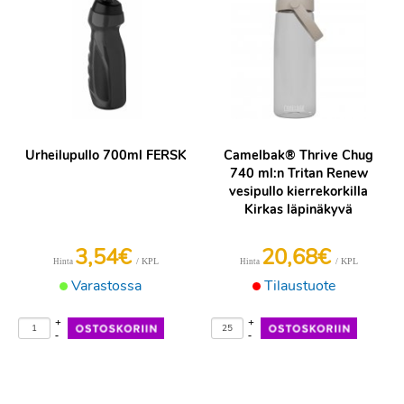
Urheilupullo 700ml FERSK
Camelbak® Thrive Chug
740 ml:n Tritan Renew
vesipullo kierrekorkilla
Kirkas läpinäkyvä
3,54€
20,68€
/ KPL
/ KPL
Hinta
Hinta
Varastossa
Tilaustuote
+
+
-
-