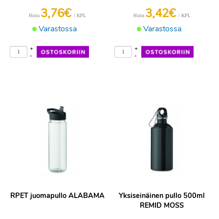
3,76€
3,42€
/ KPL
/ KPL
Hinta
Hinta
Varastossa
Varastossa
+
+
-
-
RPET juomapullo ALABAMA
Yksiseinäinen pullo 500ml
REMID MOSS