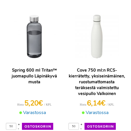
Spring 600 ml Tritan™
Cove 750 ml:n RCS-
juomapullo Läpinäkyvä
kierrätetty, yksiseinämäinen,
musta
ruostumattomasta
teräksestä valmistettu
vesipullo Valkoinen
5,20€
6,14€
/ KPL
/ KPL
Hinta
Hinta
Varastossa
Varastossa
+
+
-
-