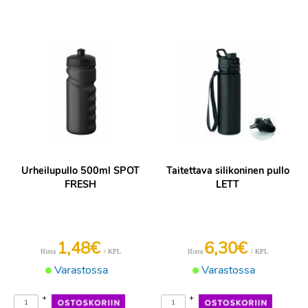
Urheilupullo 500ml SPOT
Taitettava silikoninen pullo
FRESH
LETT
1,48€
6,30€
/ KPL
/ KPL
Hinta
Hinta
Varastossa
Varastossa
+
+
-
-