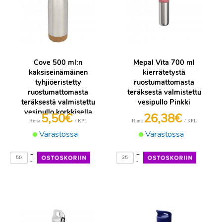
Cove 500 ml:n
Mepal Vita 700 ml
kaksiseinämäinen
kierrätetystä
tyhjiöeristetty
ruostumattomasta
ruostumattomasta
teräksestä valmistettu
teräksestä valmistettu
vesipullo Pinkki
vesipullo korkkisella
5,50€
26,38€
yksityiskohdalla. Matta
/ KPL
/ KPL
Hinta
Hinta
hopea
Varastossa
Varastossa
+
+
-
-