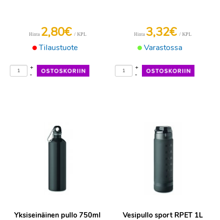
2,80€
3,32€
/ KPL
/ KPL
Hinta
Hinta
Tilaustuote
Varastossa
+
+
-
-
Yksiseinäinen pullo 750ml
Vesipullo sport RPET 1L