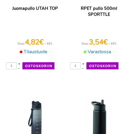
Juomapullo UTAH TOP
RPET pullo 500ml
SPORTTLE
4,82€
3,54€
/ KPL
/ KPL
Hinta
Hinta
Tilaustuote
Varastossa
+
+
-
-