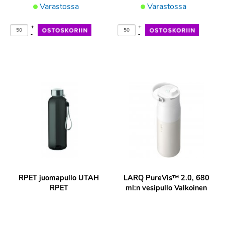
Varastossa
Varastossa
+
+
-
-
RPET juomapullo UTAH
LARQ PureVis™ 2.0, 680
RPET
ml:n vesipullo Valkoinen