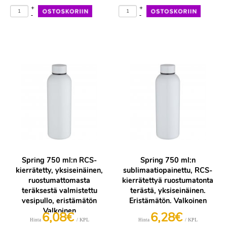
+
+
-
-
Spring 750 ml:n RCS-
Spring 750 ml:n
kierrätetty, yksiseinäinen,
sublimaatiopainettu, RCS-
ruostumattomasta
kierrätettyä ruostumatonta
teräksestä valmistettu
terästä, yksiseinäinen.
vesipullo, eristämätön
Eristämätön. Valkoinen
Valkoinen
6,08€
6,28€
/ KPL
/ KPL
Hinta
Hinta