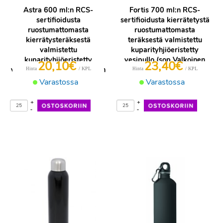
Astra 600 ml:n RCS-
Fortis 700 ml:n RCS-
sertifioidusta
sertifioidusta kierrätetystä
ruostumattomasta
ruostumattomasta
kierrätysteräksestä
teräksestä valmistettu
valmistettu
kuparityhjiöeristetty
kuparityhjiöeristetty
vesipullo (sop Valkoinen
20,10€
23,40€
vesipullo (sopii hii Valkoinen
/ KPL
/ KPL
Hinta
Hinta
Varastossa
Varastossa
+
+
-
-