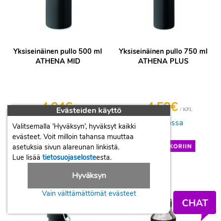
Yksiseinäinen pullo 500 ml
Yksiseinäinen pullo 750 ml
ATHENA MID
ATHENA PLUS
4,04€
4,58€
Evästeiden käyttö
/ KPL
/ KPL
Hinta
Hinta
Tilaustuote
Varastossa
Valitsemalla ’Hyväksyn’, hyväksyt kaikki
evästeet. Voit milloin tahansa muuttaa
+
+
asetuksia sivun alareunan linkistä.
-
-
Lue lisää
tietosuojaseloste
esta.
Hyväksyn
Vain välttämättömät evästeet