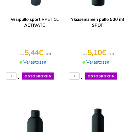
Vesipullo sport RPET 1L
Yksiseinäinen pullo 500 ml
ACTIVATE
SPOT
5,44€
5,10€
/ KPL
/ KPL
Hinta
Hinta
Varastossa
Varastossa
+
+
-
-