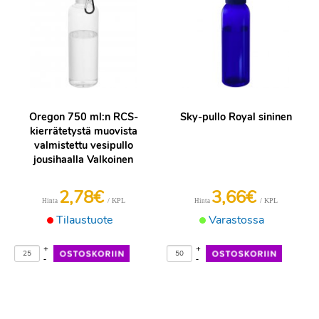
Oregon 750 ml:n RCS-
Sky-pullo Royal sininen
kierrätetystä muovista
valmistettu vesipullo
jousihaalla Valkoinen
2,78€
3,66€
/ KPL
/ KPL
Hinta
Hinta
Tilaustuote
Varastossa
+
+
-
-