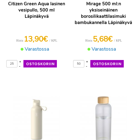
Citizen Green Aqua lasinen
Mirage 500 ml:n
vesipullo, 500 ml
yksiseinäinen
Läpinäkyvä
borosilikaattilasimuki
bambukannella Läpinäkyvä
13,90€
5,68€
/ KPL
/ KPL
Hinta
Hinta
Varastossa
Varastossa
+
+
-
-