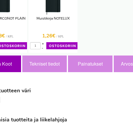
 ARCONOT PLAIN
Muistikirja NOTELUX
98€
1,26€
/ KPL
/ KPL
+
-
a Koot
Tekniset tiedot
Painatukset
Arvos
tuotteen väri
ia tuotteita ja liikelahjoja