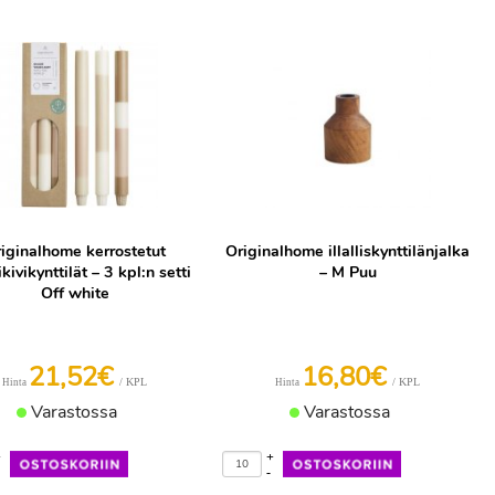
iginalhome kerrostetut
Originalhome illalliskynttilänjalka
kivikynttilät – 3 kpl:n setti
– M Puu
Off white
21,52€
16,80€
/ KPL
/ KPL
Hinta
Hinta
Varastossa
Varastossa
+
+
-