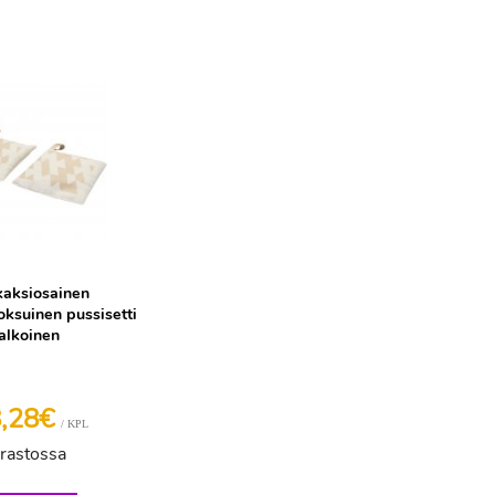
kaksiosainen
oksuinen pussisetti
alkoinen
8,28€
/ KPL
rastossa