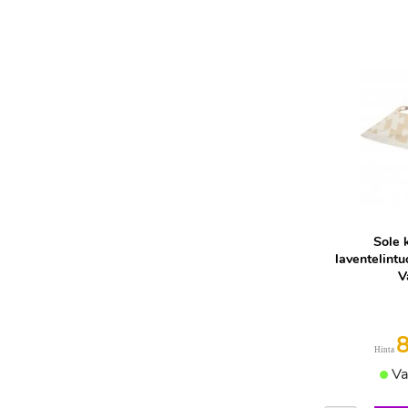
Sole 
laventelintu
V
Hinta
Va