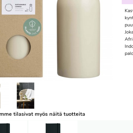
Kas
kynt
puuv
Joka
Afri
Indo
palo
me tilasivat myös näitä tuotteita