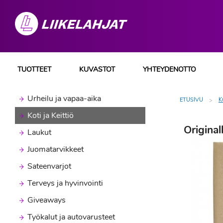
TUOTTEET
KUVASTOT
YHTEYDENOTTO
Urheilu ja vapaa-aika
ETUSIVU
K
Koti ja Keittiö
Origina
Laukut
Juomatarvikkeet
Sateenvarjot
Terveys ja hyvinvointi
Giveaways
Työkalut ja autovarusteet