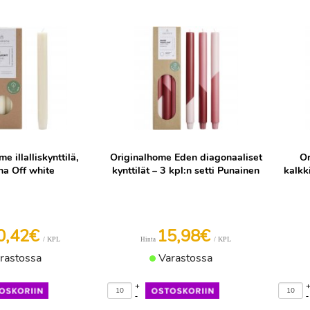
e illalliskynttilä,
Originalhome Eden diagonaaliset
Or
ha Off white
kynttilät – 3 kpl:n setti Punainen
kalkki
0,42€
15,98€
/ KPL
/ KPL
Hinta
rastossa
Varastossa
+
-
-