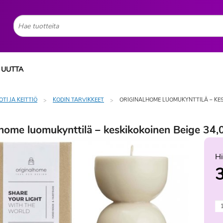
UUTTA
OTI JA KEITTIÖ
KODIN TARVIKKEET
ORIGINALHOME LUOMUKYNTTILÄ – KES
lhome luomukynttilä – keskikokoinen Beige 34,
Hi