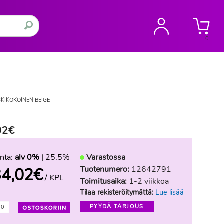
0
KIKOKOINEN BEIGE
02€
nta:
alv 0%
| 25.5%
Varastossa
Tuotenumero:
12642791
34,02
€
/ KPL
Toimitusaika:
1-2 viikkoa
Tilaa rekisteröitymättä:
Lue lisää
+
PYYDÄ TARJOUS
-