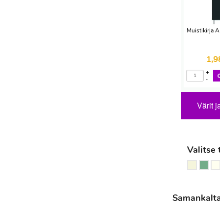
Muistikirja
1,
+
-
Värit j
Valitse 
Samankaltais