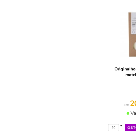
Originalhom
matc
2
Hinta
Va
+
-