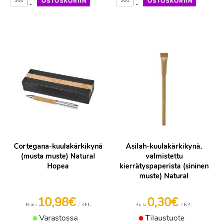
-
-
Cortegana-kuulakärkikynä
Asilah-kuulakärkikynä,
(musta muste) Natural
valmistettu
Hopea
kierrätyspaperista (sininen
muste) Natural
10,98€
0,30€
/ KPL
/ KPL
Hinta
Hinta
Varastossa
Tilaustuote