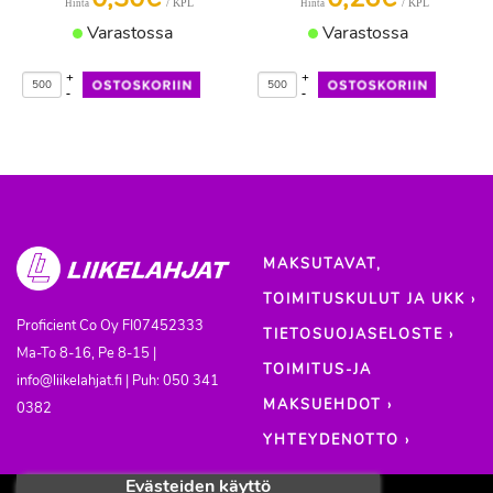
/ KPL
/ KPL
Hinta
Hinta
Varastossa
Varastossa
+
+
-
-
MAKSUTAVAT,
TOIMITUSKULUT JA UKK ›
Proficient Co Oy
FI07452333
TIETOSUOJASELOSTE ›
Ma-To 8-16, Pe 8-15 |
TOIMITUS-JA
info@liikelahjat.fi | Puh: 050 341
MAKSUEHDOT ›
0382
YHTEYDENOTTO ›
Evästeiden käyttö