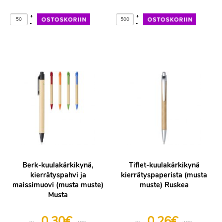
+
+
-
-
Berk-kuulakärkikynä,
Tiflet-kuulakärkikynä
kierrätyspahvi ja
kierrätyspaperista (musta
maissimuovi (musta muste)
muste) Ruskea
Musta
0,30€
0,26€