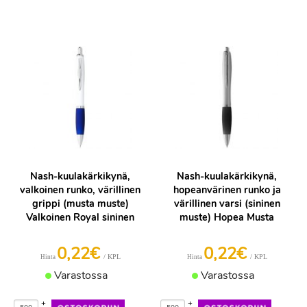
Nash-kuulakärkikynä,
Nash-kuulakärkikynä,
valkoinen runko, värillinen
hopeanvärinen runko ja
grippi (musta muste)
värillinen varsi (sininen
Valkoinen Royal sininen
muste) Hopea Musta
0,22€
0,22€
/ KPL
/ KPL
Hinta
Hinta
Varastossa
Varastossa
+
+