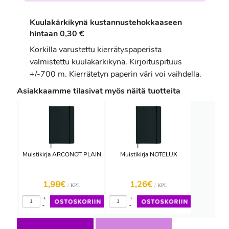
Kuulakärkikynä kustannustehokkaaseen
hintaan 0,30 €
Korkilla varustettu kierrätyspaperista
valmistettu kuulakärkikynä. Kirjoituspituus
+/-700 m. Kierrätetyn paperin väri voi vaihdella.
Asiakkaamme tilasivat myös näitä tuotteita
Muistikirja ARCONOT PLAIN
Muistikirja NOTELUX
1,98€
1,26€
/ KPL
/ KPL
+
+
-
-