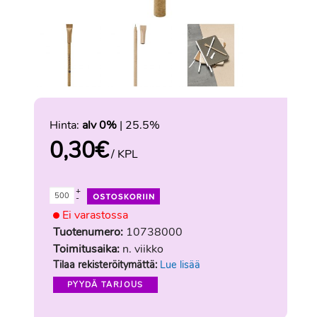
Hinta:
alv 0%
| 25.5%
0,30
€
/ KPL
+
-
Ei varastossa
Tuotenumero:
10738000
Toimitusaika:
n. viikko
Tilaa rekisteröitymättä:
Lue lisää
PYYDÄ TARJOUS