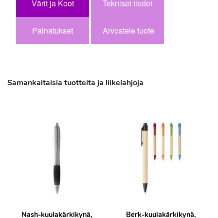
Värit ja Koot
Tekniset tiedot
Painatukset
Arvostele tuote
Samankaltaisia tuotteita ja liikelahjoja
Nash-kuulakärkikynä,
Berk-kuulakärkikynä,