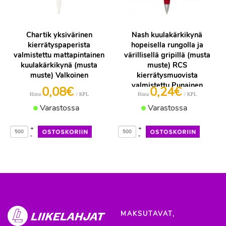
Chartik yksivärinen
Nash kuulakärkikynä
kierrätyspaperista
hopeisella rungolla ja
valmistettu mattapintainen
värillisellä gripillä (musta
kuulakärkikynä (musta
muste) RCS
muste) Valkoinen
kierrätysmuovista
valmistettu Punainen
0,08€
0,24€
/ KPL
/ KPL
Hinta
Hinta
Varastossa
Varastossa
+
+
-
-
MAKSUTAVAT,