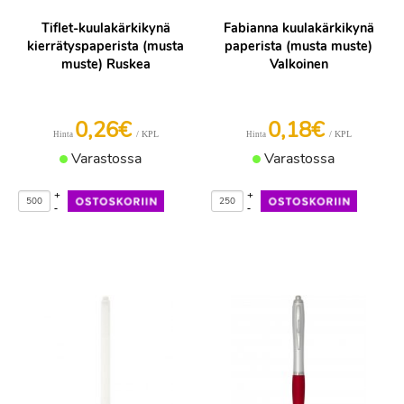
Tiflet-kuulakärkikynä
Fabianna kuulakärkikynä
kierrätyspaperista (musta
paperista (musta muste)
muste) Ruskea
Valkoinen
0,26€
0,18€
/ KPL
/ KPL
Hinta
Hinta
Varastossa
Varastossa
+
+
-
-