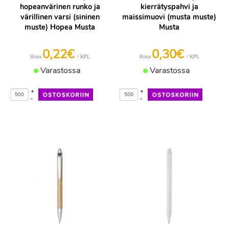
hopeanvärinen runko ja
kierrätyspahvi ja
värillinen varsi (sininen
maissimuovi (musta muste)
muste) Hopea Musta
Musta
0,22€
0,30€
/ KPL
/ KPL
Hinta
Hinta
Varastossa
Varastossa
+
+
-
-