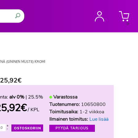
0
Ä (SININEN MUSTE) KROMI
 25,92€
nta:
alv 0%
| 25.5%
Varastossa
Tuotenumero:
10650800
25,92
€
/ KPL
Toimitusaika:
1-2 viikkoa
Ilmainen toimitus:
Lue lisää
+
PYYDÄ TARJOUS
-