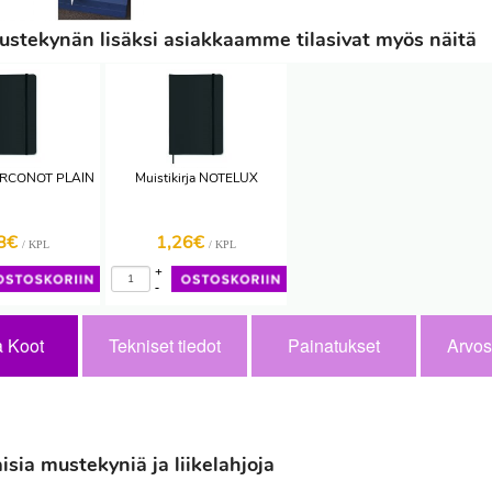
stekynän lisäksi asiakkaamme tilasivat myös näitä
 ARCONOT PLAIN
Muistikirja NOTELUX
98€
1,26€
/ KPL
/ KPL
+
-
a Koot
Tekniset tiedot
Painatukset
Arvos
sia mustekyniä ja liikelahjoja