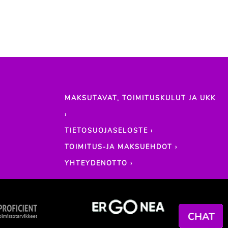
MAKSUTAVAT, TOIMITUSKULUT JA UKK
›
TIETOSUOJASELOSTE ›
TOIMITUS-JA MAKSUEHDOT ›
YHTEYDENOTTO ›