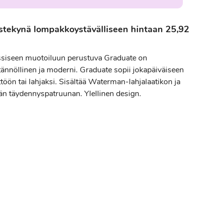
tekynä lompakkoystävälliseen hintaan 25,92
ssiseen muotoiluun perustuva Graduate on
tännöllinen ja moderni. Graduate sopii jokapäiväiseen
töön tai lahjaksi. Sisältää Waterman-lahjalaatikon ja
än täydennyspatruunan. Ylellinen design.