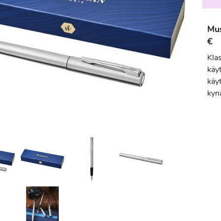
Mus
€
Kla
käy
käyt
kyn