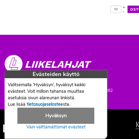
+
-
Evästeiden käyttö
Proficient Co Oy
FI07452333
Valitsemalla ’Hyväksyn’, hyväksyt kaikki
Ma-To 8-16, Pe 8-15 | info@liikelahjat.fi | Puh: 050 341 0382
evästeet. Voit milloin tahansa muuttaa
asetuksia sivun alareunan linkistä.
Lue lisää
tietosuojaseloste
esta.
Hyväksyn
Vain välttämättömät evästeet