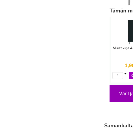
Tämän mu
Muistikirja
1,
+
-
Värit j
Samankaltai