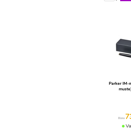
Parker IM-
muste
7
Hinta
Va