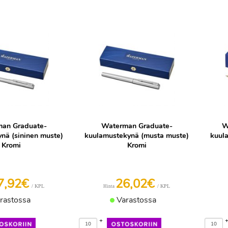
an Graduate-
Waterman Graduate-
W
ynä (sininen muste)
kuulamustekynä (musta muste)
kuula
Kromi
Kromi
7,92€
26,02€
/ KPL
/ KPL
Hinta
rastossa
Varastossa
+
-
-