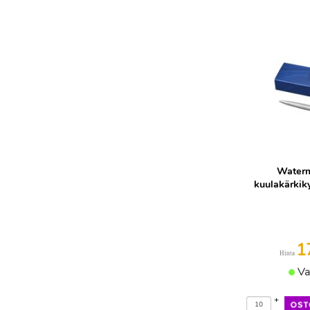
Waterm
kuulakärkik
1
Hinta
Va
+
-