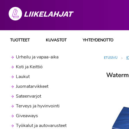
TUOTTEET
KUVASTOT
YHTEYDENOTTO
Urheilu ja vapaa-aika
ETUSIVU
K
Koti ja Keittiö
Waterma
Laukut
Juomatarvikkeet
Sateenvarjot
Terveys ja hyvinvointi
Giveaways
Työkalut ja autovarusteet