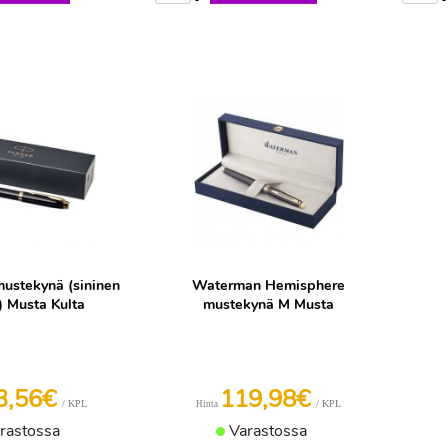
mustekynä (sininen
Waterman Hemisphere
) Musta Kulta
mustekynä M Musta
3,56€
119,98€
/ KPL
/ KPL
Hinta
rastossa
Varastossa