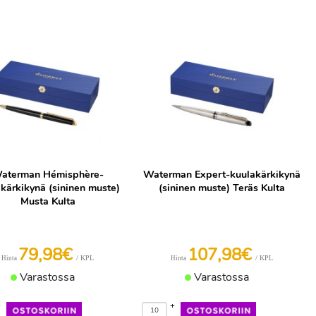
aterman Hémisphère-
Waterman Expert-kuulakärkikynä
kärkikynä (sininen muste)
(sininen muste) Teräs Kulta
Musta Kulta
79,98€
107,98€
/ KPL
/ KPL
Hinta
Hinta
Varastossa
Varastossa
+
+
-