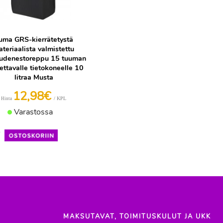
uma GRS-kierrätetystä
teriaalista valmistettu
udenestoreppu 15 tuuman
ettavalle tietokoneelle 10
litraa Musta
12,98€
/ KPL
Hinta
Varastossa
+
MAKSUTAVAT, TOIMITUSKULUT JA UKK