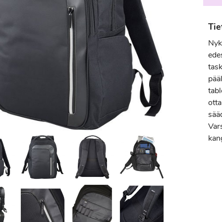
Tie
Nyk
ede
task
pää
tabl
ott
sääd
Vars
kan