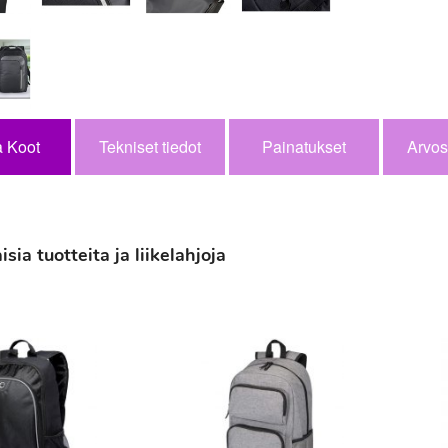
a Koot
Tekniset tiedot
Painatukset
Arvos
ia tuotteita ja liikelahjoja