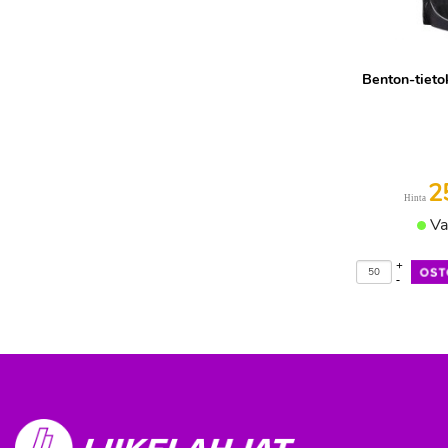
Benton-tieto
2
Hinta
Va
+
-