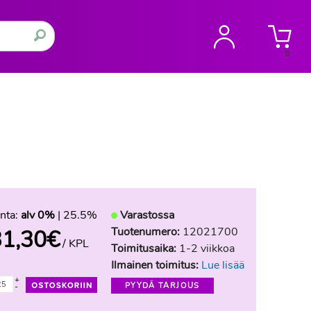
0
nta:
alv 0%
| 25.5%
Varastossa
Tuotenumero:
12021700
31,30
€
/ KPL
Toimitusaika:
1-2 viikkoa
Ilmainen toimitus:
Lue lisää
+
PYYDÄ TARJOUS
-