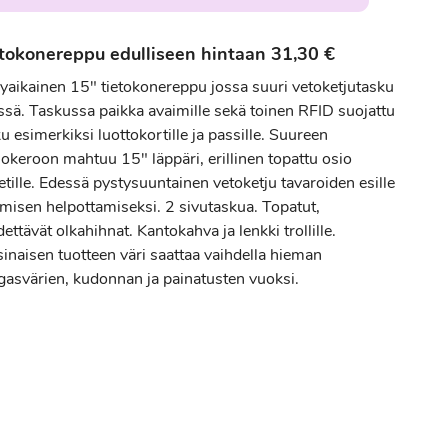
tokonereppu edulliseen hintaan 31,30 €
yaikainen 15" tietokonereppu jossa suuri vetoketjutasku
ssä. Taskussa paikka avaimille sekä toinen RFID suojattu
u esimerkiksi luottokortille ja passille. Suureen
lokeroon mahtuu 15" läppäri, erillinen topattu osio
etille. Edessä pystysuuntainen vetoketju tavaroiden esille
amisen helpottamiseksi. 2 sivutaskua. Topatut,
ettävät olkahihnat. Kantokahva ja lenkki trollille.
inaisen tuotteen väri saattaa vaihdella hieman
gasvärien, kudonnan ja painatusten vuoksi.