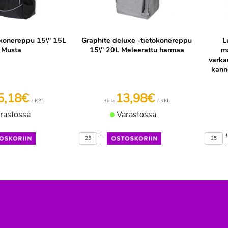
konereppu 15\" 15L
Graphite deluxe -tietokonereppu
L
Musta
15\" 20L Meleerattu harmaa
ma
varka
kann
5,18€
13,98€
/ KPL
/ KPL
Hinta
rastossa
Varastossa
+
-
-