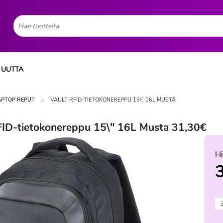
UUTTA
APTOP REPUT
VAULT RFID-TIETOKONEREPPU 15\" 16L MUSTA
FID-tietokonereppu 15\" 16L Musta 31,30€
Hi