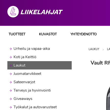
TUOTTEET
KUVASTOT
YHTEYDENOTTO
Urheilu ja vapaa-aika
LAUKUT
L
Koti ja Keittiö
Vault R
Laukut
Juomatarvikkeet
Sateenvarjot
Terveys ja hyvinvointi
Giveaways
Työkalut ja autovarusteet