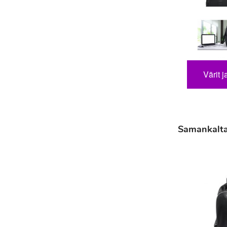
Värit j
Samankaltais