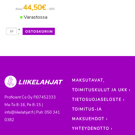
44,50€
/ KPL
Hinta
Varastossa
+
-
MAKSUTAVAT,
TOIMITUSKULUT JA UKK ›
Proficient Co Oy
FI07452333
TIETOSUOJASELOSTE ›
Ma-To 8-16, Pe 8-15 |
TOIMITUS-JA
info@liikelahjat.fi | Puh: 050 341
MAKSUEHDOT ›
0382
YHTEYDENOTTO ›