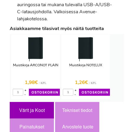
auringossa tai mukana tulevalla USB-A/USB-
C-latausjohdolla. Valkoisessa Avenue-
lahjakotelossa.
Asiakkaamme tilasivat myös näitä tuotteita
Muistikirja ARCONOT PLAIN
Muistikirja NOTELUX
1,98€
1,26€
/ KPL
/ KPL
+
+
-
-
Värit ja Koot
Tekniset tiedot
Painatukset
Arvostele tuote