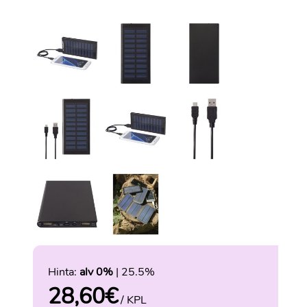
Hinta:
alv 0%
| 25.5%
28,60
€
/ KPL