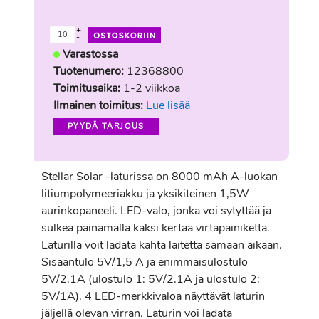
+
-
Varastossa
Tuotenumero:
12368800
Toimitusaika:
1-2 viikkoa
Ilmainen toimitus:
Lue lisää
PYYDÄ TARJOUS
Stellar Solar -laturissa on 8000 mAh A-luokan
litiumpolymeeriakku ja yksikiteinen 1,5W
aurinkopaneeli. LED-valo, jonka voi sytyttää ja
sulkea painamalla kaksi kertaa virtapainiketta.
Laturilla voit ladata kahta laitetta samaan aikaan.
Sisääntulo 5V/1,5 A ja enimmäisulostulo
5V/2.1A (ulostulo 1: 5V/2.1A ja ulostulo 2:
5V/1A). 4 LED-merkkivaloa näyttävät laturin
jäljellä olevan virran. Laturin voi ladata