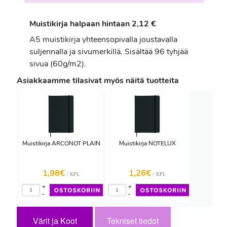
Muistikirja halpaan hintaan 2,12 €
A5 muistikirja yhteensopivalla joustavalla
suljennalla ja sivumerkillä. Sisältää 96 tyhjää
sivua (60g/m2).
Asiakkaamme tilasivat myös näitä tuotteita
Muistikirja ARCONOT PLAIN
Muistikirja NOTELUX
1,98€
1,26€
/ KPL
/ KPL
+
+
-
-
Värit ja Koot
Tekniset tiedot