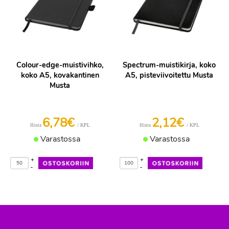
Colour-edge-muistivihko,
Spectrum-muistikirja, koko
koko A5, kovakantinen
A5, pisteviivoitettu Musta
Musta
6,78€
2,12€
/ KPL
/ KPL
Hinta
Hinta
Varastossa
Varastossa
+
+
-
-