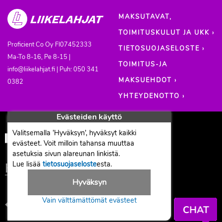
MAKSUTAVAT,
TOIMITUSKULUT JA UKK ›
Proficient Co Oy
FI07452333
TIETOSUOJASELOSTE ›
Ma-To 8-16, Pe 8-15 |
TOIMITUS-JA
info@liikelahjat.fi | Puh: 050 341
MAKSUEHDOT ›
0382
YHTEYDENOTTO ›
Evästeiden käyttö
Valitsemalla ’Hyväksyn’, hyväksyt kaikki
evästeet. Voit milloin tahansa muuttaa
asetuksia sivun alareunan linkistä.
Lue lisää
tietosuojaseloste
esta.
Hyväksyn
Vain välttämättömät evästeet