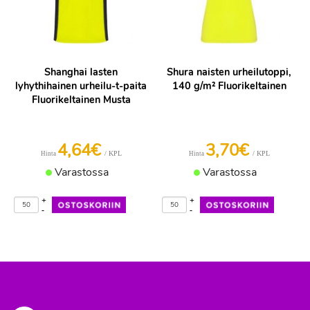
Shanghai lasten
Shura naisten urheilutoppi,
lyhythihainen urheilu-t-paita
140 g/m² Fluorikeltainen
Fluorikeltainen Musta
4,64€
3,70€
/ KPL
/ KPL
Hinta
Hinta
Varastossa
Varastossa
+
+
-
-