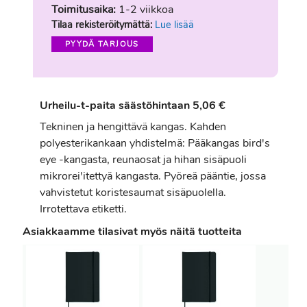
Toimitusaika:
1-2 viikkoa
Tilaa rekisteröitymättä:
Lue lisää
PYYDÄ TARJOUS
Urheilu-t-paita säästöhintaan 5,06 €
Tekninen ja hengittävä kangas. Kahden
polyesterikankaan yhdistelmä: Pääkangas bird's
eye -kangasta, reunaosat ja hihan sisäpuoli
mikrorei'itettyä kangasta. Pyöreä pääntie, jossa
vahvistetut koristesaumat sisäpuolella.
Irrotettava etiketti.
Asiakkaamme tilasivat myös näitä tuotteita