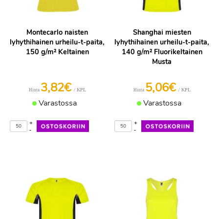
Montecarlo naisten
Shanghai miesten
lyhythihainen urheilu-t-paita,
lyhythihainen urheilu-t-paita,
150 g/m² Keltainen
140 g/m² Fluorikeltainen
Musta
3,82€
5,06€
/ KPL
/ KPL
Hinta
Hinta
Varastossa
Varastossa
+
+
-
-