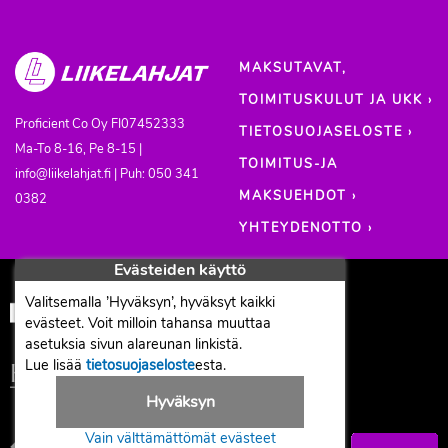
MAKSUTAVAT,
TOIMITUSKULUT JA UKK ›
Proficient Co Oy
FI07452333
TIETOSUOJASELOSTE ›
Ma-To 8-16, Pe 8-15 |
TOIMITUS-JA
info@liikelahjat.fi | Puh: 050 341
MAKSUEHDOT ›
0382
YHTEYDENOTTO ›
Evästeiden käyttö
Valitsemalla ’Hyväksyn’, hyväksyt kaikki
evästeet. Voit milloin tahansa muuttaa
asetuksia sivun alareunan linkistä.
Lue lisää
tietosuojaseloste
esta.
Hyväksyn
Vain välttämättömät evästeet