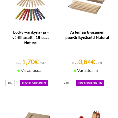
Lucky-värikynä- ja -
Artemaa 6-osainen
väriliitusetti, 19 osaa
puuvärikynäsetti Natural
Natural
1,70€
0,64€
/ KPL
/ KPL
Hinta
Hinta
Varastossa
Varastossa
+
+
-
-