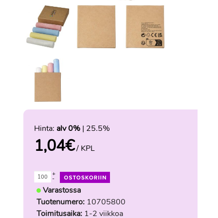
Hinta:
alv 0%
| 25.5%
1,04
€
/ KPL
+
-
Varastossa
Tuotenumero:
10705800
Toimitusaika:
1-2 viikkoa