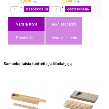
1,98€
1,26€
/ KPL
/ KPL
+
+
-
-
Värit ja Koot
Tekniset tiedot
Painatukset
Arvostele tuote
Samankaltaisia tuotteita ja liikelahjoja