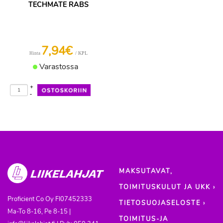
TECHMATE RABS
7,94€
/ KPL
Hinta
Varastossa
+
-
MAKSUTAVAT,
TOIMITUSKULUT JA UKK ›
Proficient Co Oy
FI07452333
TIETOSUOJASELOSTE ›
Ma-To 8-16, Pe 8-15 |
TOIMITUS-JA