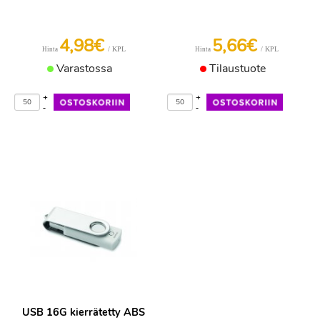
4,98€
5,66€
/ KPL
/ KPL
Hinta
Hinta
Varastossa
Tilaustuote
+
+
-
-
USB 16G kierrätetty ABS