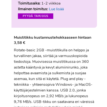
Toimitusaika:
1-2 viikkoa
Ilmainen toimitus:
Lue lisää
PYYDÄ TARJOUS
Muistitikku kustannustehokkaaseen hintaan
3,58 €
Rotate-basic 2GB -muistitikulla on helppo ja
turvallinen jakaa, siirtää ja varmuuskopioida
tiedostoja. Muovisessa muistitikussa on 360
astetta kääntyvä ja kevyt alumiinirunko, joka
helpottaa avaamista ja sulkemista ja suojaa
asemaa, kun sitä ei käytetä. Plug and play -
tekniikka - yhteensopiva Windows- ja MacOS-
käyttöjärjestelmien kanssa. USB 2.0, jonka
kirjoitusnopeus on 2,92 MB/s ja lukunopeus
9,76 MB/s. USB-tikku on saatavana eri väreissä