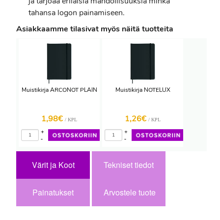
ja tarjoaa erilaisia mahdollisuuksia minkä
tahansa logon painamiseen.
Asiakkaamme tilasivat myös näitä tuotteita
Muistikirja ARCONOT PLAIN
Muistikirja NOTELUX
1,98€
1,26€
/ KPL
/ KPL
+
+
-
-
Värit ja Koot
Tekniset tiedot
Painatukset
Arvostele tuote