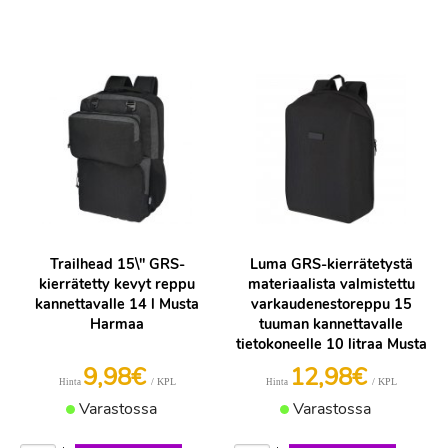
Trailhead 15\" GRS-
Luma GRS-kierrätetystä
kierrätetty kevyt reppu
materiaalista valmistettu
kannettavalle 14 l Musta
varkaudenestoreppu 15
Harmaa
tuuman kannettavalle
tietokoneelle 10 litraa Musta
9,98€
12,98€
/ KPL
/ KPL
Hinta
Hinta
Varastossa
Varastossa