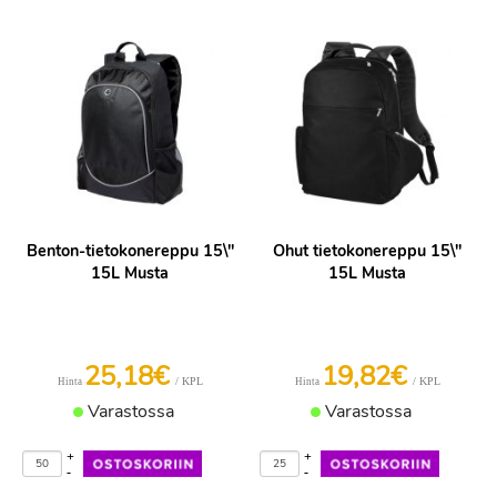
Benton-tietokonereppu 15\"
Ohut tietokonereppu 15\"
15L Musta
15L Musta
25,18€
19,82€
/ KPL
/ KPL
Hinta
Hinta
Varastossa
Varastossa
+
+
-
-