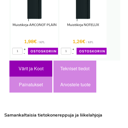
Muistikirja ARCONOT PLAIN
Muistikirja NOTELUX
1,98€
1,26€
/ KPL
/ KPL
+
+
-
-
Värit ja Koot
Tekniset tiedot
Painatukset
Arvostele tuote
Samankaltaisia tietokonereppuja ja liikelahjoja