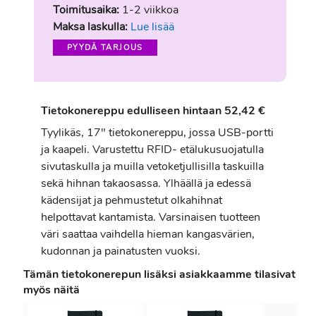
Toimitusaika:
1-2 viikkoa
Maksa laskulla:
Lue lisää
PYYDÄ TARJOUS
Tietokonereppu edulliseen hintaan 52,42 €
Tyylikäs, 17" tietokonereppu, jossa USB-portti
ja kaapeli. Varustettu RFID- etälukusuojatulla
sivutaskulla ja muilla vetoketjullisilla taskuilla
sekä hihnan takaosassa. Ylhäällä ja edessä
kädensijat ja pehmustetut olkahihnat
helpottavat kantamista. Varsinaisen tuotteen
väri saattaa vaihdella hieman kangasvärien,
kudonnan ja painatusten vuoksi.
Tämän tietokonerepun lisäksi asiakkaamme tilasivat
myös näitä