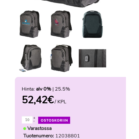
Hinta:
alv 0%
| 25.5%
52,42
€
/ KPL
+
-
Varastossa
Tuotenumero:
12038801