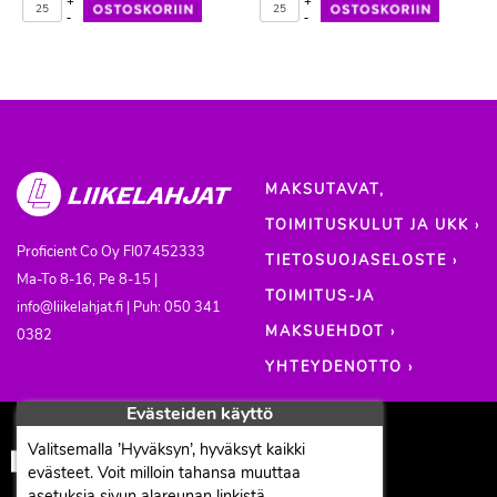
+
+
-
-
MAKSUTAVAT,
TOIMITUSKULUT JA UKK ›
Proficient Co Oy
FI07452333
TIETOSUOJASELOSTE ›
Ma-To 8-16, Pe 8-15 |
TOIMITUS-JA
info@liikelahjat.fi | Puh: 050 341
MAKSUEHDOT ›
0382
YHTEYDENOTTO ›
Evästeiden käyttö
Valitsemalla ’Hyväksyn’, hyväksyt kaikki
evästeet. Voit milloin tahansa muuttaa
asetuksia sivun alareunan linkistä.