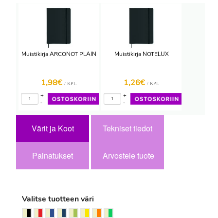
Muistikirja ARCONOT PLAIN
Muistikirja NOTELUX
1,98€
1,26€
/ KPL
/ KPL
+
+
-
-
Värit ja Koot
Tekniset tiedot
Painatukset
Arvostele tuote
Valitse tuotteen väri