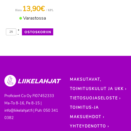
13,90€
/ KPL
Hinta
Varastossa
+
-
MAKSUTAVAT,
TOIMITUSKULUT JA UKK ›
Proficient Co Oy
FI07452333
TIETOSUOJASELOSTE ›
Ma-To 8-16, Pe 8-15 |
TOIMITUS-JA
info@liikelahjat.fi | Puh: 050 341
MAKSUEHDOT ›
0382
YHTEYDENOTTO ›