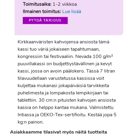
Toimitusaika:
1-2 viikkoa
Ilmainen toimitus:
Lue lisää
PYYDÄ TARJOUS
Kirkkaanväristen kahvojensa ansiosta tämä
kassi tuo väriä jokaiseen tapahtumaan,
kongressiin tai festivaaliin. Nevada 100 g/m²
puuvillakassi on budjettiystävällinen ja kevyt
kassi, jossa on avoin päälokero. Tässä 7 litran
tilavuudellaan varustetussa kassissa voit
kuljettaa mukanasi jokapäiväisiä tarvikkeita
puhelimesta ja lompakosta lempikirjaan tai
tablettiin. 30 cm:n pituisten kahvojen ansiosta
kassia on helppo kantaa mukana. Valmistettu
Intiassa ja OEKO-Tex-sertifioitu. Kestää jopa 5
kg:n painon.
Asiakkaamme tilasivat myös näitä tuotteita