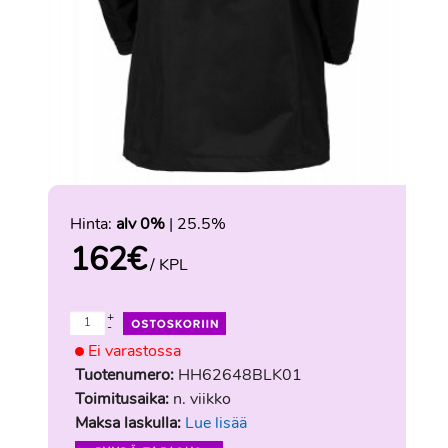
Hinta:
alv 0%
| 25.5%
162
€
/ KPL
+
-
Ei varastossa
Tuotenumero:
HH62648BLK01
Toimitusaika:
n. viikko
Maksa laskulla:
Lue lisää