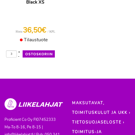
Black XS
36,50€
/ KPL
Hinta
Tilaustuote
+
-
MAKSUTAVAT,
TOIMITUSKULUT JA UKK ›
Proficient Co Oy
FI07452333
TIETOSUOJASELOSTE ›
Ma-To 8-16, Pe 8-15 |
TOIMITUS-JA
info@liikelahjat.fi | Puh: 050 341