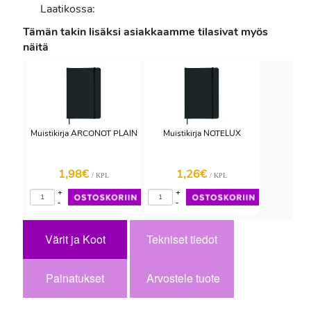
Laatikossa:
Tämän takin lisäksi asiakkaamme tilasivat myös
näitä
Muistikirja ARCONOT PLAIN
Muistikirja NOTELUX
1,98€
1,26€
/ KPL
/ KPL
+
+
-
-
Värit ja Koot
Tekniset tiedot
Painatukset
Arvostele tuote