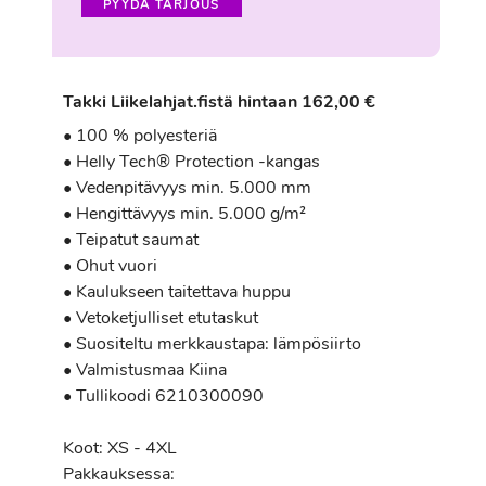
PYYDÄ TARJOUS
Takki Liikelahjat.fistä hintaan 162,00 €
• 100 % polyesteriä
• Helly Tech® Protection -kangas
• Vedenpitävyys min. 5.000 mm
• Hengittävyys min. 5.000 g/m²
• Teipatut saumat
• Ohut vuori
• Kaulukseen taitettava huppu
• Vetoketjulliset etutaskut
• Suositeltu merkkaustapa: lämpösiirto
• Valmistusmaa Kiina
• Tullikoodi 6210300090
Koot: XS - 4XL
Pakkauksessa: