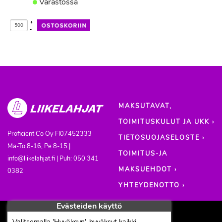
Varastossa
+
-
MAKSUTAVAT,
TOIMITUSKULUT JA UKK ›
Proficient Co Oy
FI07452333
TIETOSUOJASELOSTE ›
Ma-To 8-16, Pe 8-15 |
TOIMITUS-JA
info@liikelahjat.fi | Puh: 050 341
MAKSUEHDOT ›
0382
YHTEYDENOTTO ›
Evästeiden käyttö