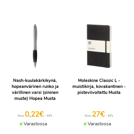
Nash-kuulakärkikynä,
Moleskine Classic L -
hopeanvärinen runko ja
muistikirja, kovakantinen -
värillinen varsi (sininen
pisteviivoitettu Musta
muste) Hopea Musta
0,22€
27€
/ KPL
/ KPL
Hinta
Hinta
Varastossa
Varastossa