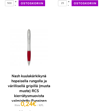
+
+
-
-
Nash kuulakärkikynä
hopeisella rungolla ja
värillisellä gripillä (musta
muste) RCS
kierrätysmuovista
valmistettu Punainen
0,24€
/ KPL
Hinta