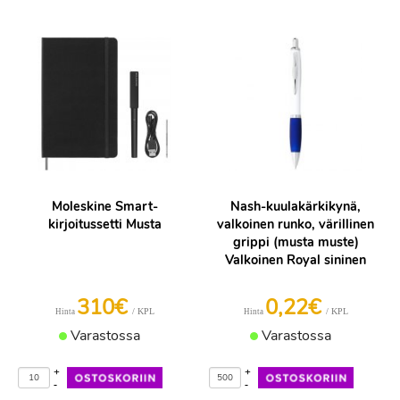
Moleskine Smart-
Nash-kuulakärkikynä,
kirjoitussetti Musta
valkoinen runko, värillinen
grippi (musta muste)
Valkoinen Royal sininen
310€
0,22€
/ KPL
/ KPL
Hinta
Hinta
Varastossa
Varastossa
+
+
-
-