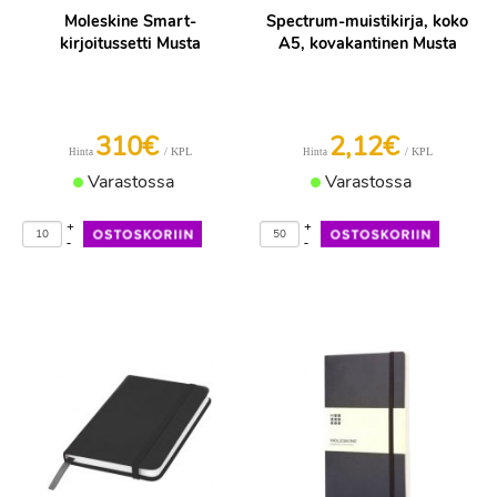
Moleskine Smart-
Spectrum-muistikirja, koko
kirjoitussetti Musta
A5, kovakantinen Musta
310€
2,12€
/ KPL
/ KPL
Hinta
Hinta
Varastossa
Varastossa
+
+
-
-