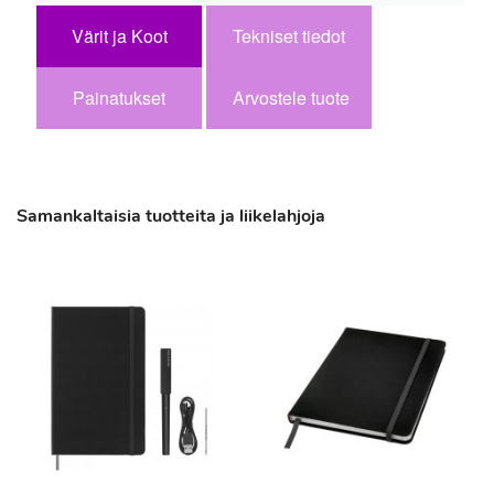
Värit ja Koot
Tekniset tiedot
Painatukset
Arvostele tuote
Samankaltaisia tuotteita ja liikelahjoja