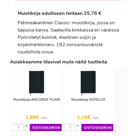
Muistikirja edulliseen hintaan 25,76 €
Pehmeäkantinen Classic-muistikirja, jossa on
taipuisa kansa. Saatavilla kirkkaissa eri väreissä.
Pyöristetyt kulmat, elastinen suljin ja
kirjanmerkkinaru. 192 norsunluuväristä
ruudullista sivua.
Asiakkaamme tilasivat myös näitä tuotteita
Muistikirja ARCONOT PLAIN
Muistikirja NOTELUX
1,98€
1,26€
/ KPL
/ KPL
+
+
-
-