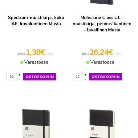
Spectrum-muistikirja, koko
Moleskine Classic L -
A6, kovakantinen Musta
muistikirja, pehmeäkantinen
- tavallinen Musta
1,38€
26,24€
/ KPL
/ KPL
Hinta
Hinta
Varastossa
Varastossa
+
+
-
-