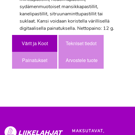
sydämenmuotoiset mansikkapastillit,
kanelipastillit, sitruunaminttupastillit tai
suklaat. Kansi voidaan koristella värillisellä
digitaalisella painatuksella. Nettopaino: 12 g.
Värit ja Koot
Tekniset tiedot
Painatukset
Arvostele tuote
MAKSUTAVAT,