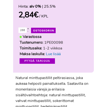
Hinta:
alv 0%
| 25.5%
2,84
€
/ KPL
+
-
Varastossa
Tuotenumero:
1PE00098
Toimitusaika:
1-2 viikkoa
Maksa laskulla:
Lue lisää
PYYDÄ TARJOUS
Natural minttupastillit peltirasiassa, joka
aukeaa helposti painalluksella. Saatavilla on
monenlaisia värejä ja erilaisia
sisältövaihtoehtoja: natural minttupastillit,
vahvat minttupastillit, sokerittomat
minttupastillit, hedelmäpastillit,