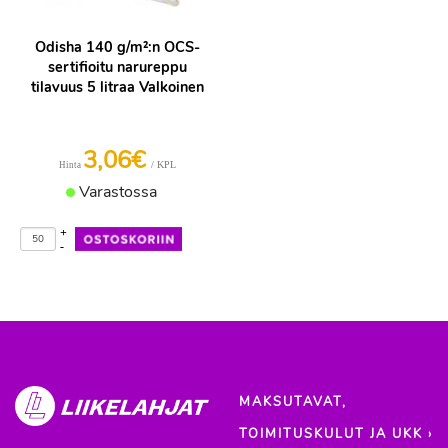
Odisha 140 g/m²:n OCS-
sertifioitu narureppu
tilavuus 5 litraa Valkoinen
3,06€
/ KPL
Hinta
Varastossa
+
-
MAKSUTAVAT,
TOIMITUSKULUT JA UKK ›