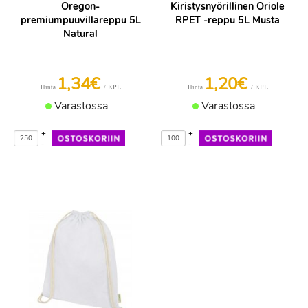
Oregon-
Kiristysnyörillinen Oriole
premiumpuuvillareppu 5L
RPET -reppu 5L Musta
Natural
1,34€
1,20€
/ KPL
/ KPL
Hinta
Hinta
Varastossa
Varastossa
+
+
-
-