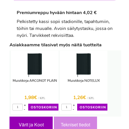
Premiumreppu hyvään hintaan 4,02 €
Pelkistetty kassi sopii stadionille, tapahtumiin,
töihin tai muualle. Avoin säilytystasku, jossa on
nyöri. Tarvikkeet rekvisiittaa.
Asiakkaamme tilasivat myös näitä tuotteita
Muistikirja ARCONOT PLAIN
Muistikirja NOTELUX
1,98€
1,26€
/ KPL
/ KPL
+
+
-
-
Värit ja Koot
Tekniset tiedot