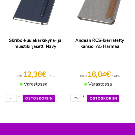
Skribo-kuulakärkikynä- ja
Andean RCS-kierrätetty
muistikirjasetti Navy
kansio, A5 Harmaa
12,36€
16,04€
/ KPL
/ KPL
Hinta
Hinta
Varastossa
Varastossa
+
+
-
-