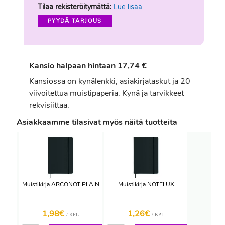
Tilaa rekisteröitymättä:
Lue lisää
PYYDÄ TARJOUS
Kansio halpaan hintaan 17,74 €
Kansiossa on kynälenkki, asiakirjataskut ja 20
viivoitettua muistipaperia. Kynä ja tarvikkeet
rekvisiittaa.
Asiakkaamme tilasivat myös näitä tuotteita
Muistikirja ARCONOT PLAIN
Muistikirja NOTELUX
1,98€
1,26€
/ KPL
/ KPL