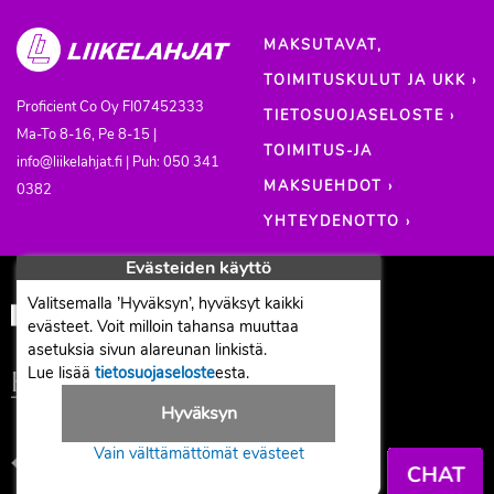
MAKSUTAVAT,
TOIMITUSKULUT JA UKK ›
Proficient Co Oy
FI07452333
TIETOSUOJASELOSTE ›
Ma-To 8-16, Pe 8-15 |
TOIMITUS-JA
info@liikelahjat.fi | Puh: 050 341
MAKSUEHDOT ›
0382
YHTEYDENOTTO ›
Evästeiden käyttö
Valitsemalla ’Hyväksyn’, hyväksyt kaikki
evästeet. Voit milloin tahansa muuttaa
asetuksia sivun alareunan linkistä.
Lue lisää
tietosuojaseloste
esta.
Hyväksyn
Vain välttämättömät evästeet