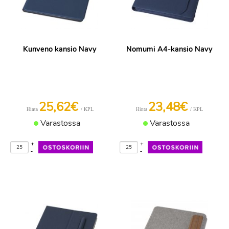
Kunveno kansio Navy
Nomumi A4-kansio Navy
25,62€
23,48€
/ KPL
/ KPL
Hinta
Hinta
Varastossa
Varastossa
+
+
-
-