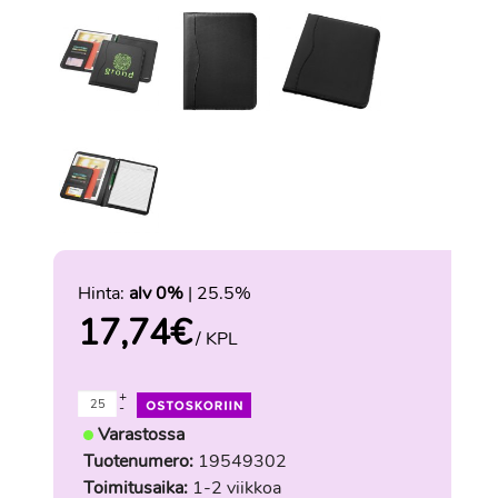
Hinta:
alv 0%
| 25.5%
17,74
€
/ KPL
+
-
Varastossa
Tuotenumero:
19549302
Toimitusaika:
1-2 viikkoa