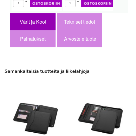
+
+
-
-
Värit ja Koot
Tekniset tiedot
Painatukset
Arvostele tuote
Samankaltaisia tuotteita ja liikelahjoja