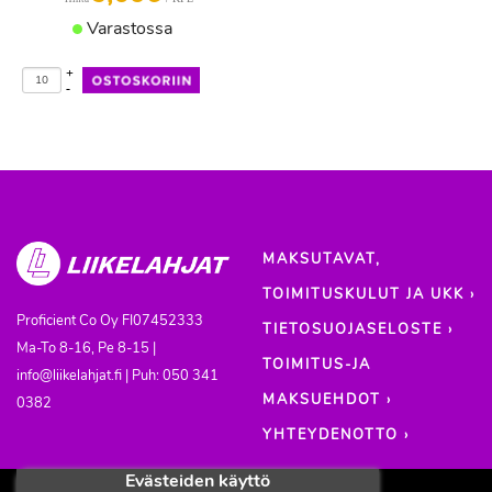
Varastossa
+
-
MAKSUTAVAT,
TOIMITUSKULUT JA UKK ›
Proficient Co Oy
FI07452333
TIETOSUOJASELOSTE ›
Ma-To 8-16, Pe 8-15 |
TOIMITUS-JA
info@liikelahjat.fi | Puh: 050 341
MAKSUEHDOT ›
0382
YHTEYDENOTTO ›
Evästeiden käyttö