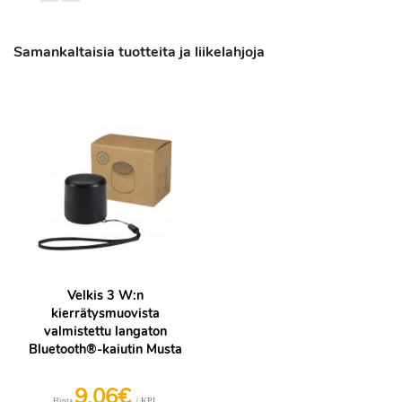
Samankaltaisia tuotteita ja liikelahjoja
Velkis 3 W:n
kierrätysmuovista
valmistettu langaton
Bluetooth®-kaiutin Musta
9,06€
/ KPL
Hinta