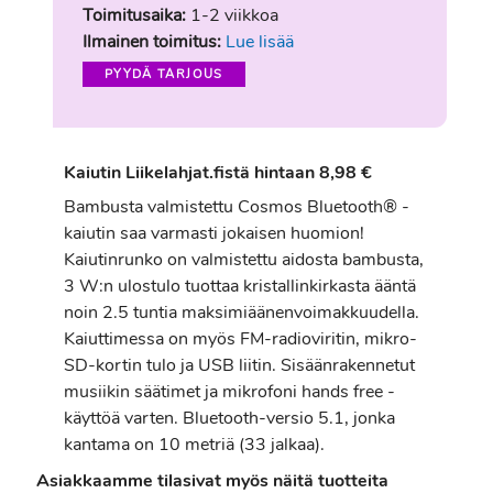
Toimitusaika:
1-2 viikkoa
Ilmainen toimitus:
Lue lisää
PYYDÄ TARJOUS
Kaiutin Liikelahjat.fistä hintaan 8,98 €
Bambusta valmistettu Cosmos Bluetooth® -
kaiutin saa varmasti jokaisen huomion!
Kaiutinrunko on valmistettu aidosta bambusta,
3 W:n ulostulo tuottaa kristallinkirkasta ääntä
noin 2.5 tuntia maksimiäänenvoimakkuudella.
Kaiuttimessa on myös FM-radioviritin, mikro-
SD-kortin tulo ja USB liitin. Sisäänrakennetut
musiikin säätimet ja mikrofoni hands free -
käyttöä varten. Bluetooth-versio 5.1, jonka
kantama on 10 metriä (33 jalkaa).
Asiakkaamme tilasivat myös näitä tuotteita