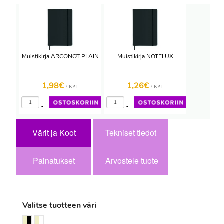
Muistikirja ARCONOT PLAIN
Muistikirja NOTELUX
1,98€
1,26€
/ KPL
/ KPL
+
+
-
-
Värit ja Koot
Tekniset tiedot
Painatukset
Arvostele tuote
Valitse tuotteen väri