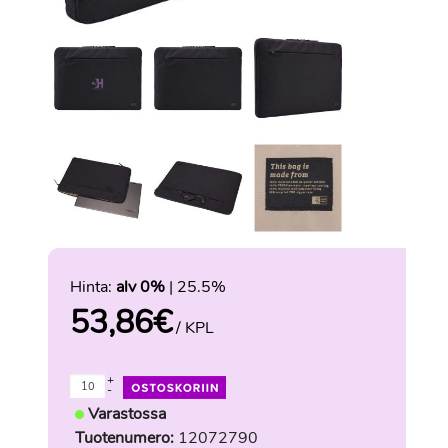
Hinta:
alv 0%
| 25.5%
53,86
€
/ KPL
+
-
Varastossa
Tuotenumero:
12072790