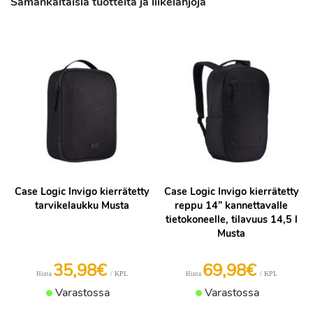
Samankaltaisia tuotteita ja liikelahjoja
Case Logic Invigo kierrätetty
Case Logic Invigo kierrätetty
tarvikelaukku Musta
reppu 14” kannettavalle
tietokoneelle, tilavuus 14,5 l
Musta
35,98€
69,98€
/ KPL
/ KPL
Hinta
Hinta
Varastossa
Varastossa