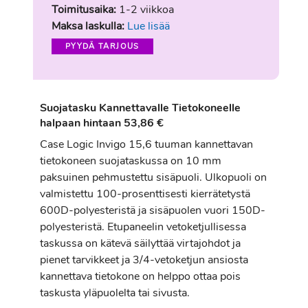
Toimitusaika:
1-2 viikkoa
Maksa laskulla:
Lue lisää
PYYDÄ TARJOUS
Suojatasku Kannettavalle Tietokoneelle
halpaan hintaan 53,86 €
Case Logic Invigo 15,6 tuuman kannettavan
tietokoneen suojataskussa on 10 mm
paksuinen pehmustettu sisäpuoli. Ulkopuoli on
valmistettu 100-prosenttisesti kierrätetystä
600D-polyesteristä ja sisäpuolen vuori 150D-
polyesteristä. Etupaneelin vetoketjullisessa
taskussa on kätevä säilyttää virtajohdot ja
pienet tarvikkeet ja 3/4-vetoketjun ansiosta
kannettava tietokone on helppo ottaa pois
taskusta yläpuolelta tai sivusta.