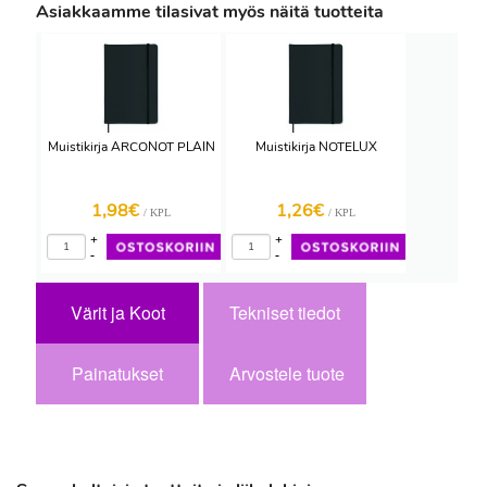
Asiakkaamme tilasivat myös näitä tuotteita
Muistikirja ARCONOT PLAIN
Muistikirja NOTELUX
1,98€
1,26€
/ KPL
/ KPL
+
+
-
-
Värit ja Koot
Tekniset tiedot
Painatukset
Arvostele tuote