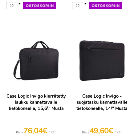
+
+
-
-
Case Logic Invigo kierrätetty
Case Logic Invigo -
laukku kannettavalle
suojatasku kannettavalle
tietokoneelle, 15,6\" Musta
tietokoneelle, 14\" Musta
76,04€
49,60€
/ KPL
/ KPL
Hinta
Hinta