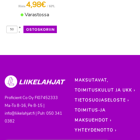
4,98€
/ KPL
Hinta
Varastossa
+
-
MAKSUTAVAT,
TOIMITUSKULUT JA UKK ›
Proficient Co Oy
FI07452333
TIETOSUOJASELOSTE ›
Ma-To 8-16, Pe 8-15 |
TOIMITUS-JA
info@liikelahjat.fi | Puh: 050 341
MAKSUEHDOT ›
0382
YHTEYDENOTTO ›