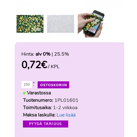
Hinta:
alv 0%
| 25.5%
0,72
€
/ KPL
+
-
Varastossa
Tuotenumero:
1PL01601
Toimitusaika:
1-2 viikkoa
Maksa laskulla:
Lue lisää
PYYDÄ TARJOUS