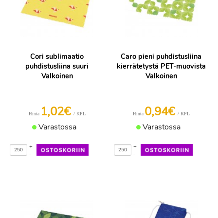
Cori sublimaatio
Caro pieni puhdistusliina
puhdistusliina suuri
kierrätetystä PET-muovista
Valkoinen
Valkoinen
1,02€
0,94€
/ KPL
/ KPL
Hinta
Hinta
Varastossa
Varastossa
+
+
-
-