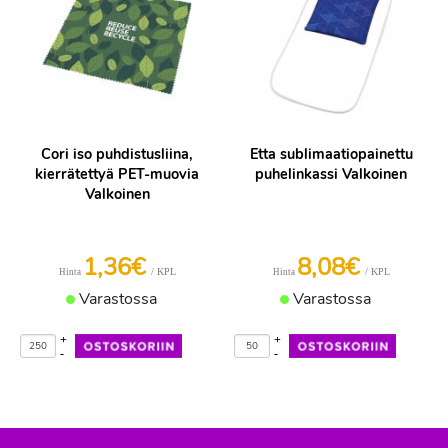
Cori iso puhdistusliina,
Etta sublimaatiopainettu
kierrätettyä PET-muovia
puhelinkassi Valkoinen
Valkoinen
1,36€
8,08€
/ KPL
/ KPL
Hinta
Hinta
Varastossa
Varastossa
+
+
-
-