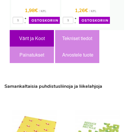
1,98€
1,26€
/ KPL
/ KPL
+
+
-
-
Värit ja Koot
Tekniset tiedot
Painatukset
Arvostele tuote
Samankaltaisia puhdistusliinoja ja liikelahjoja