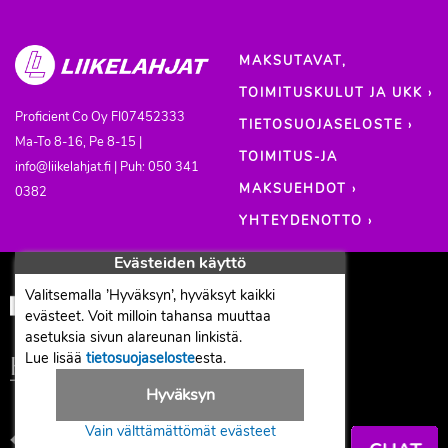
MAKSUTAVAT,
TOIMITUSKULUT JA UKK ›
Proficient Co Oy
FI07452333
TIETOSUOJASELOSTE ›
Ma-To 8-16, Pe 8-15 |
TOIMITUS-JA
info@liikelahjat.fi | Puh: 050 341
MAKSUEHDOT ›
0382
YHTEYDENOTTO ›
Evästeiden käyttö
Valitsemalla ’Hyväksyn’, hyväksyt kaikki
evästeet. Voit milloin tahansa muuttaa
asetuksia sivun alareunan linkistä.
Lue lisää
tietosuojaseloste
esta.
Hyväksyn
Vain välttämättömät evästeet