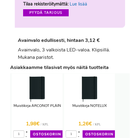
Tilaa rekisteröitymättä:
Lue lisää
PYYDÄ TARJOUS
Avainvalo edullisesti, hintaan 3,12 €
Avainvalo, 3 valkoista LED-valoa. Klipsillä.
Mukana paristot.
Asiakkaamme tilasivat myös näitä tuotteita
Muistikirja ARCONOT PLAIN
Muistikirja NOTELUX
1,98€
1,26€
/ KPL
/ KPL
+
+
-
-