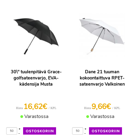
30\" tuulenpitävä Grace-
Dane 21 tuuman
golfsateenvarjo, EVA-
kokoontaittuva RPET-
kädensija Musta
sateenvarjo Valkoinen
16,62€
9,66€
/ KPL
/ KPL
Hinta
Hinta
Varastossa
Varastossa
+
+
-
-