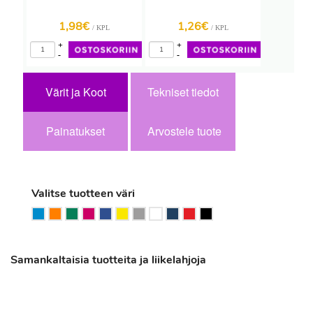
1,98€
1,26€
/ KPL
/ KPL
+
+
-
-
Värit ja Koot
Tekniset tiedot
Painatukset
Arvostele tuote
Valitse tuotteen väri
Samankaltaisia tuotteita ja liikelahjoja