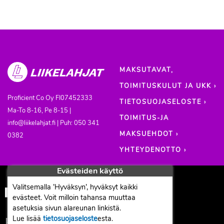
MAKSUTAVAT,
TOIMITUSKULUT JA UKK ›
Proficient Co Oy
FI07452333
TIETOSUOJASELOSTE ›
Ma-To 8-16, Pe 8-15 |
TOIMITUS-JA
info@liikelahjat.fi | Puh: 050 341
MAKSUEHDOT ›
0382
YHTEYDENOTTO ›
Evästeiden käyttö
Valitsemalla ’Hyväksyn’, hyväksyt kaikki
evästeet. Voit milloin tahansa muuttaa
asetuksia sivun alareunan linkistä.
Lue lisää
tietosuojaseloste
esta.