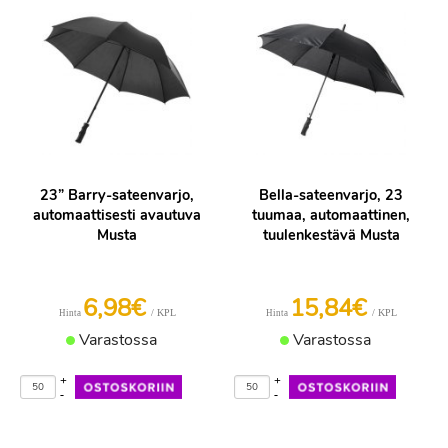
23” Barry-sateenvarjo,
Bella-sateenvarjo, 23
automaattisesti avautuva
tuumaa, automaattinen,
Musta
tuulenkestävä Musta
6,98€
15,84€
/ KPL
/ KPL
Hinta
Hinta
Varastossa
Varastossa
+
+
-
-