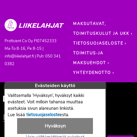
MAKSUTAVAT,
TOIMITUSKULUT JA UKK ›
Proficient Co Oy
FI07452333
TIETOSUOJASELOSTE ›
Ma-To 8-16, Pe 8-15 |
TOIMITUS-JA
info@liikelahjat.fi | Puh: 050 341
MAKSUEHDOT ›
0382
YHTEYDENOTTO ›
Evästeiden käyttö
Valitsemalla ’Hyväksyn’, hyväksyt kaikki
evästeet. Voit milloin tahansa muuttaa
asetuksia sivun alareunan linkistä.
Lue lisää
tietosuojaseloste
esta.
Hyväksyn