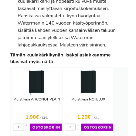
kuulakärkikärki ja nopeasti kuivuva muste
takaavat miellyttävän kirjoituskokemuksen.
Ranskassa valmistettu kynä hyödyntää
Watermanin 140 vuoden käsityöperinnön,
sisältää kahden vuoden kansainvälisen takuun
ja toimitetaan ylellisessä Waterman-
lahjapakkauksessa. Musteen väri: sininen.
Tämän kuulakärkikynän lisäksi asiakkaamme
tilasivat myös näitä
Muistikirja ARCONOT PLAIN
Muistikirja NOTELUX
1,98€
1,26€
/ KPL
/ KPL
+
+
-
-