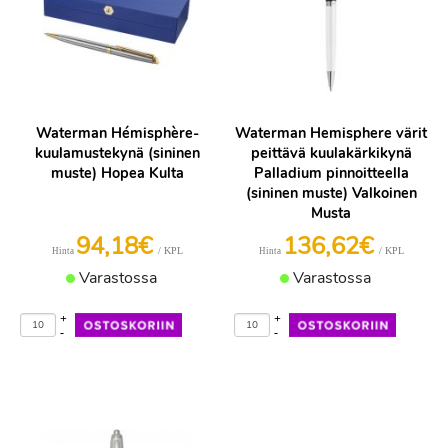
Waterman Hémisphère-
Waterman Hemisphere värit
kuulamustekynä (sininen
peittävä kuulakärkikynä
muste) Hopea Kulta
Palladium pinnoitteella
(sininen muste) Valkoinen
Musta
94,18€
136,62€
/ KPL
/ KPL
Hinta
Hinta
Varastossa
Varastossa
+
+
-
-