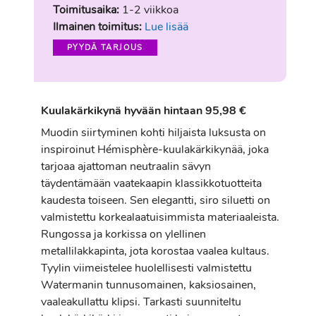
Toimitusaika:
1-2 viikkoa
Ilmainen toimitus:
Lue lisää
PYYDÄ TARJOUS
Kuulakärkikynä hyvään hintaan 95,98 €
Muodin siirtyminen kohti hiljaista luksusta on
inspiroinut Hémisphère-kuulakärkikynää, joka
tarjoaa ajattoman neutraalin sävyn
täydentämään vaatekaapin klassikkotuotteita
kaudesta toiseen. Sen elegantti, siro siluetti on
valmistettu korkealaatuisimmista materiaaleista.
Rungossa ja korkissa on ylellinen
metallilakkapinta, jota korostaa vaalea kultaus.
Tyylin viimeistelee huolellisesti valmistettu
Watermanin tunnusomainen, kaksiosainen,
vaaleakullattu klipsi. Tarkasti suunniteltu