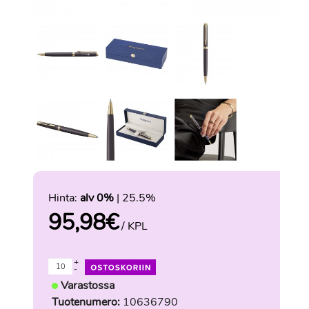
Hinta:
alv 0%
| 25.5%
95,98
€
/ KPL
+
-
Varastossa
Tuotenumero:
10636790