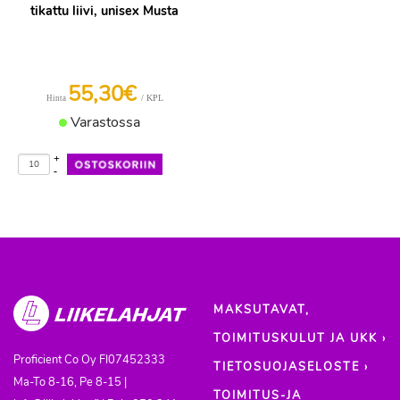
tikattu liivi, unisex Musta
55,30€
/ KPL
Hinta
Varastossa
+
-
MAKSUTAVAT,
TOIMITUSKULUT JA UKK ›
Proficient Co Oy
FI07452333
TIETOSUOJASELOSTE ›
Ma-To 8-16, Pe 8-15 |
TOIMITUS-JA