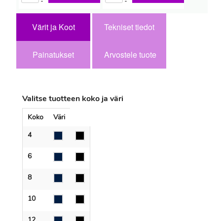
-
-
Värit ja Koot
Tekniset tiedot
Painatukset
Arvostele tuote
Valitse tuotteen koko ja väri
Koko
Väri
4
6
8
10
12