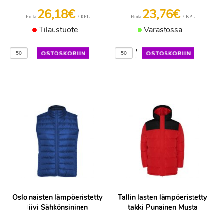
26,18€
23,76€
/ KPL
/ KPL
Hinta
Hinta
Tilaustuote
Varastossa
+
+
-
-
Oslo naisten lämpöeristetty
Tallin lasten lämpöeristetty
liivi Sähkönsininen
takki Punainen Musta