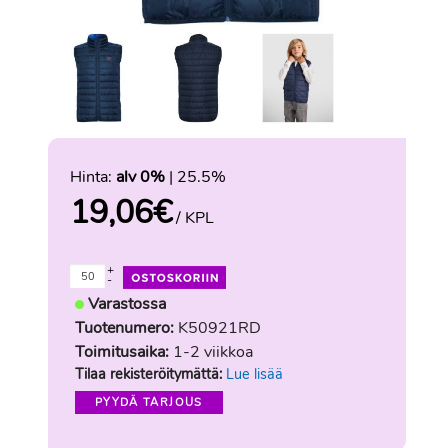
Hinta:
alv 0%
| 25.5%
19,06
€
/ KPL
+
-
Varastossa
Tuotenumero:
K50921RD
Toimitusaika:
1-2 viikkoa
Tilaa rekisteröitymättä:
Lue lisää
PYYDÄ TARJOUS